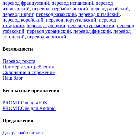
перевод французский
,
перевод испанский
,
перевод
итальянский
,
перевод азербайджанский
,
перевод арабский
,
перевод иврит
,
перевод казахский
,
перевод китайский
,
перевод корейский
,
перевод португальский
,
перевод
татарский
,
перевод турецкий
,
перевод туркменский
,
перевод
узбекский
,
перевод украинский
,
перевод финский
,
перевод
эстонский
,
перевод японский
Возможности
Перевод текста
Примеры употребления
Склонение и спряжение
Наш блог
Бесплатные приложения
PROMT.One для iOS
PROMT.One для Android
Предложения
Для разработчиков