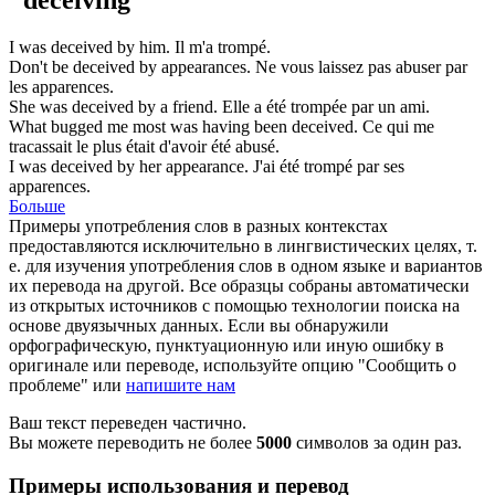
"deceiving"
I was
deceived
by him.
Il m'a
trompé
.
Don't be
deceived
by appearances.
Ne vous laissez pas
abuser
par
les apparences.
She was
deceived
by a friend.
Elle a été
trompée
par un ami.
What bugged me most was having been
deceived
.
Ce qui me
tracassait le plus était d'avoir été
abusé
.
I was
deceived
by her appearance.
J'ai été
trompé
par ses
apparences.
Больше
Примеры употребления слов в разных контекстах
предоставляются исключительно в лингвистических целях, т.
е. для изучения употребления слов в одном языке и вариантов
их перевода на другой. Все образцы собраны автоматически
из открытых источников с помощью технологии поиска на
основе двуязычных данных. Если вы обнаружили
орфографическую, пунктуационную или иную ошибку в
оригинале или переводе, используйте опцию "Сообщить о
проблеме" или
напишите нам
Ваш текст переведен частично.
Вы можете переводить не более
5000
символов за один раз.
Примеры использования и перевод