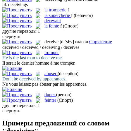
pl.
deceivings
la
tromperie
f
la
supercherie
f
(behavior)
décevant
la
feinte
f
(Спорт)
другие переводы
1
свернуть
deceive
[dɪˈsi:v]
глагол
Спряжение
deceived / deceived / deceiving / deceives
tromper
He is the last man to
deceive
me.
Il serait le dernier homme à me
tromper
.
abuser
(deception)
Don't be
deceived
by appearances.
Ne vous laissez pas
abuser
par les apparences.
duper
(person)
feinter
(Спорт)
другие переводы
1
свернуть
Примеры предложений со словом