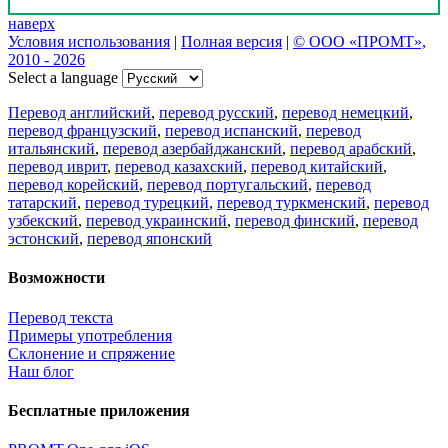
наверх
Условия использования
|
Полная версия
|
© ООО «ПРОМТ»,
2010 - 2026
Select a language
Перевод английский
,
перевод русский
,
перевод немецкий
,
перевод французский
,
перевод испанский
,
перевод
итальянский
,
перевод азербайджанский
,
перевод арабский
,
перевод иврит
,
перевод казахский
,
перевод китайский
,
перевод корейский
,
перевод португальский
,
перевод
татарский
,
перевод турецкий
,
перевод туркменский
,
перевод
узбекский
,
перевод украинский
,
перевод финский
,
перевод
эстонский
,
перевод японский
Возможности
Перевод текста
Примеры употребления
Склонение и спряжение
Наш блог
Бесплатные приложения