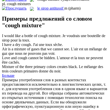
pl.
cough mixtures
le
sirop antitussif
m
(pharm)
Примеры предложений со словом
"cough mixture"
I would like a bottle of
cough mixture
.
Je voudrais une bouteille de
sirop pour la toux.
I have a dry
cough
.
J'ai une
toux
sèche.
Air is a
mixture
of gases that we cannot see.
L'air est un
mélange
de
gaz que nous ne pouvons pas voir.
Love and
cough
cannot be hidden.
L'amour et la
toux
ne peuvent
être cachés.
Mixture
of the three primary colors creates black.
Le
mélange
des
trois couleurs primaires donne du noir.
Больше
Примеры употребления слов в разных контекстах
предоставляются исключительно в лингвистических целях, т.
е. для изучения употребления слов в одном языке и вариантов
их перевода на другой. Все образцы собраны автоматически
из открытых источников с помощью технологии поиска на
основе двуязычных данных. Если вы обнаружили
орфографическую, пунктуационную или иную ошибку в