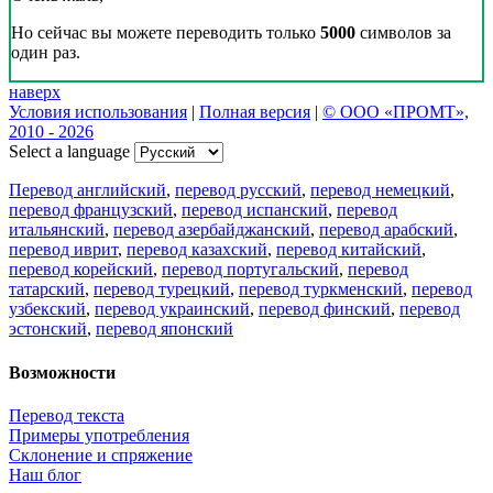
Но сейчас вы можете переводить только
5000
символов за
один раз.
наверх
Условия использования
|
Полная версия
|
© ООО «ПРОМТ»,
2010 - 2026
Select a language
Перевод английский
,
перевод русский
,
перевод немецкий
,
перевод французский
,
перевод испанский
,
перевод
итальянский
,
перевод азербайджанский
,
перевод арабский
,
перевод иврит
,
перевод казахский
,
перевод китайский
,
перевод корейский
,
перевод португальский
,
перевод
татарский
,
перевод турецкий
,
перевод туркменский
,
перевод
узбекский
,
перевод украинский
,
перевод финский
,
перевод
эстонский
,
перевод японский
Возможности
Перевод текста
Примеры употребления
Склонение и спряжение
Наш блог