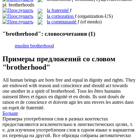
pl.
brotherhoods
la
fraternité
f
la
corporation
f
(organization-US)
la
communauté
f
(of monks)
"brotherhood": словосочетания
(1)
muslim brotherhood
Примеры предложений со словом
"brotherhood"
All human beings are born free and equal in dignity and rights. They
are endowed with reason and conscience and should act towards
one another in a spirit of
brotherhood
.
Tous les êtres humains
naissent libres et égaux en dignité et en droits. Ils sont doués de
raison et de conscience et doivent agir les uns envers les autres dans
un esprit de
fraternité
.
Больше
Примеры употребления слов в разных контекстах
предоставляются исключительно в лингвистических целях, т.
е. для изучения употребления слов в одном языке и вариантов
их перевода на другой. Все образцы собраны автоматически