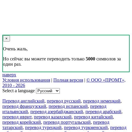
×
Очень жаль,
Но сейчас вы можете переводить только
5000
символов за
один раз.
наверх
Условия использования
|
Полная версия
|
© ООО «ПРОМТ»,
2010 - 2026
Select a language
Перевод английский
,
перевод русский
,
перевод немецкий
,
перевод французский
,
перевод испанский
,
перевод
итальянский
,
перевод азербайджанский
,
перевод арабский
,
перевод иврит
,
перевод казахский
,
перевод китайский
,
перевод корейский
,
перевод португальский
,
перевод
татарский
,
перевод турецкий
,
перевод туркменский
,
перевод