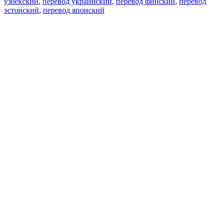
узбекский
,
перевод украинский
,
перевод финский
,
перевод
эстонский
,
перевод японский
Возможности
Перевод текста
Примеры употребления
Склонение и спряжение
Наш блог
Бесплатные приложения
PROMT.One для iOS
PROMT.One для Android
Предложения
Для разработчиков
Копировать текст
Копировать перевод
Сообщить о проблеме