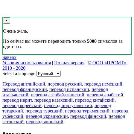
×
Очень жаль,
Но сейчас вы можете переводить только
5000
символов за
один раз.
наверх
Условия использования
|
Полная версия
|
© ООО «ПРОМТ»,
2010 - 2026
Select a language
Перевод английский
,
перевод русский
,
перевод немецкий
,
перевод французский
,
перевод испанский
,
перевод
итальянский
,
перевод азербайджанский
,
перевод арабский
,
перевод иврит
,
перевод казахский
,
перевод китайский
,
перевод корейский
,
перевод португальский
,
перевод
татарский
,
перевод турецкий
,
перевод туркменский
,
перевод
узбекский
,
перевод украинский
,
перевод финский
,
перевод
эстонский
,
перевод японский
Возможности