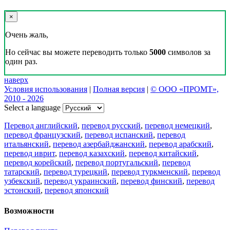
×
Очень жаль,
Но сейчас вы можете переводить только
5000
символов за
один раз.
наверх
Условия использования
|
Полная версия
|
© ООО «ПРОМТ»,
2010 - 2026
Select a language
Перевод английский
,
перевод русский
,
перевод немецкий
,
перевод французский
,
перевод испанский
,
перевод
итальянский
,
перевод азербайджанский
,
перевод арабский
,
перевод иврит
,
перевод казахский
,
перевод китайский
,
перевод корейский
,
перевод португальский
,
перевод
татарский
,
перевод турецкий
,
перевод туркменский
,
перевод
узбекский
,
перевод украинский
,
перевод финский
,
перевод
эстонский
,
перевод японский
Возможности