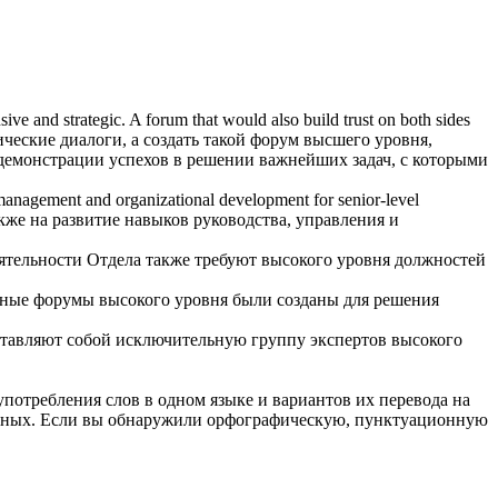
ve and strategic. A forum that would also build trust on both sides
еские диалоги, а создать такой форум
высшего уровня
,
демонстрации успехов в решении важнейших задач, с которыми
p, management and organizational development for
senior-level
же на развитие навыков руководства, управления и
еятельности Отдела также требуют высокого уровня должностей
ные форумы высокого уровня были созданы для решения
тавляют собой исключительную группу экспертов высокого
употребления слов в одном языке и вариантов их перевода на
анных. Если вы обнаружили орфографическую, пунктуационную