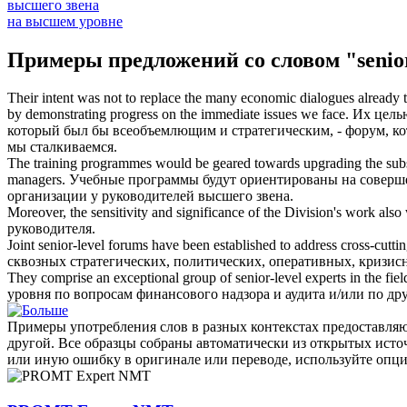
высшего звена
на высшем уровне
Примеры предложений со словом "senior
Their intent was not to replace the many economic dialogues already t
by demonstrating progress on the immediate issues we face.
Их цель
который был бы всеобъемлющим и стратегическим, - форум, ко
мы сталкиваемся.
The training programmes would be geared towards upgrading the substa
managers.
Учебные программы будут ориентированы на совершен
организации у руководителей
высшего звена
.
Moreover, the sensitivity and significance of the Division's work also
руководителя.
Joint
senior-level
forums have been established to address cross-cutting
сквозных стратегических, политических, оперативных, кризи
They comprise an exceptional group of
senior-level
experts in the fiel
уровня по вопросам финансового надзора и аудита и/или по др
Примеры употребления слов в разных контекстах предоставляют
другой. Все образцы собраны автоматически из открытых ист
или иную ошибку в оригинале или переводе, используйте опц