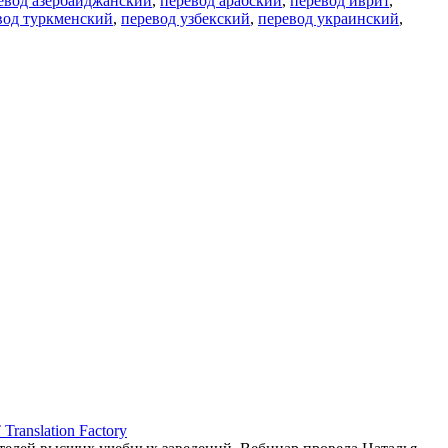
евод азербайджанский
,
перевод арабский
,
перевод иврит
,
вод туркменский
,
перевод узбекский
,
перевод украинский
,
ranslation Factory