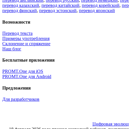
Перевод английский
,
перевод русский
,
перевод немецкий
,
пер
перевод казахский
,
перевод китайский
,
перевод корейский
,
пер
перевод финский
,
перевод эстонский
,
перевод японский
Возможности
Перевод текста
Примеры употребления
Склонение и спряжение
Наш блог
Бесплатные приложения
PROMT.One для iOS
PROMT.One для Android
Предложения
Для разработчиков
Цифровая эволюция