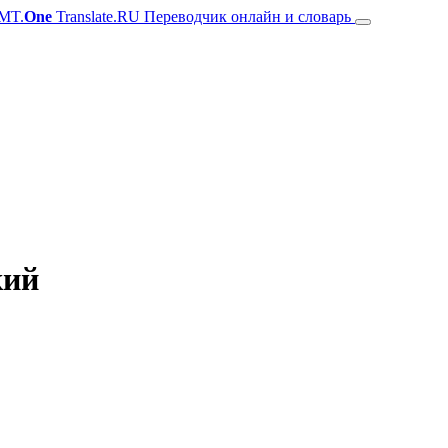
MT.
One
Translate.RU Переводчик онлайн и словарь
кий