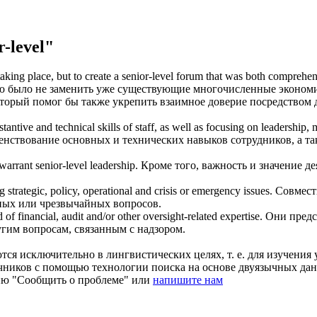
-level"
aking place, but to create a
senior-level
forum that was both comprehensi
ю было не заменить уже существующие многочисленные экономич
торый помог бы также укрепить взаимное доверие посредством 
ntive and technical skills of staff, as well as focusing on leadershi
ствование основных и технических навыков сотрудников, а так
 warrant
senior-level
leadership.
Кроме того, важность и значение д
 strategic, policy, operational and crisis or emergency issues.
Совмест
сных или чрезвычайных вопросов.
d of financial, audit and/or other oversight-related expertise.
Они предс
угим вопросам, связанным с надзором.
ся исключительно в лингвистических целях, т. е. для изучения 
очников с помощью технологии поиска на основе двуязычных д
ию "Сообщить о проблеме" или
напишите нам