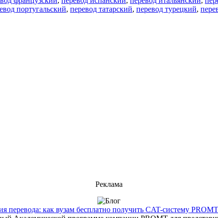
евод французский
,
перевод испанский
,
перевод итальянский
,
пер
евод португальский
,
перевод татарский
,
перевод турецкий
,
пере
Реклама
 перевода: как вузам бесплатно получить CAT-систему PROMT T