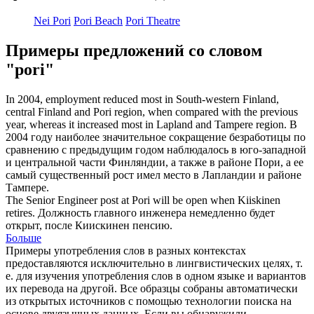
Nei Pori
Pori Beach
Pori Theatre
Примеры предложений со словом
"pori"
In 2004, employment reduced most in South-western Finland,
central Finland and
Pori
region, when compared with the previous
year, whereas it increased most in Lapland and Tampere region.
В
2004 году наиболее значительное сокращение безработицы по
сравнению с предыдущим годом наблюдалось в юго-западной
и центральной части Финляндии, а также в районе
Пори
, а ее
самый существенный рост имел место в Лапландии и районе
Тампере.
The Senior Engineer post at
Pori
will be open when Kiiskinen
retires.
Должность главного инженера немедленно будет
открыт, после Киискинен пенсию.
Больше
Примеры употребления слов в разных контекстах
предоставляются исключительно в лингвистических целях, т.
е. для изучения употребления слов в одном языке и вариантов
их перевода на другой. Все образцы собраны автоматически
из открытых источников с помощью технологии поиска на
основе двуязычных данных. Если вы обнаружили