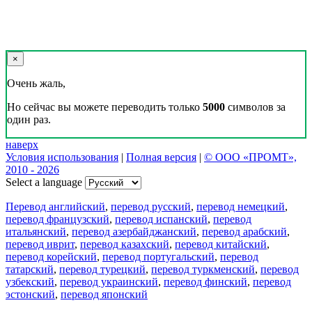
×
Очень жаль,
Но сейчас вы можете переводить только
5000
символов за
один раз.
наверх
Условия использования
|
Полная версия
|
© ООО «ПРОМТ»,
2010 - 2026
Select a language
Перевод английский
,
перевод русский
,
перевод немецкий
,
перевод французский
,
перевод испанский
,
перевод
итальянский
,
перевод азербайджанский
,
перевод арабский
,
перевод иврит
,
перевод казахский
,
перевод китайский
,
перевод корейский
,
перевод португальский
,
перевод
татарский
,
перевод турецкий
,
перевод туркменский
,
перевод
узбекский
,
перевод украинский
,
перевод финский
,
перевод
эстонский
,
перевод японский