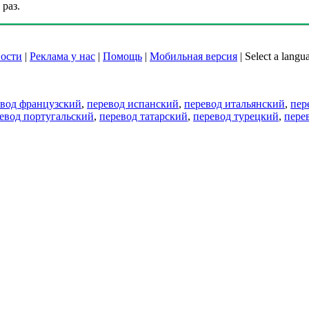
раз.
ости
|
Реклама у нас
|
Помощь
|
Мобильная версия
|
Select a langu
евод французский
,
перевод испанский
,
перевод итальянский
,
пер
евод португальский
,
перевод татарский
,
перевод турецкий
,
пере