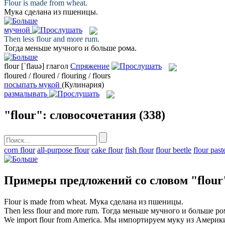
Flour
is made from wheat.
Мука
сделана из пшеницы.
мучной
Then less
flour
and more rum.
Тогда меньше
мучного
и больше рома.
flour
[ˈflauə]
глагол
Спряжение
floured / floured / flouring / flours
посыпать мукой
(Кулинария)
размалывать
"flour": словосочетания
(338)
corn flour
all-purpose flour
cake flour
fish flour
flour beetle
flour past
Примеры предложений со словом "flour
Flour
is made from wheat.
Мука
сделана из пшеницы.
Then less
flour
and more rum.
Тогда меньше
мучного
и больше ро
We import
flour
from America.
Мы импортируем
муку
из Америк