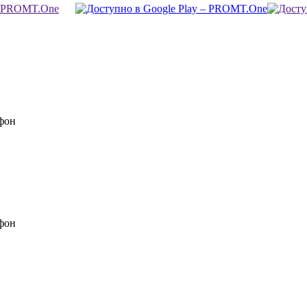
фон
фон