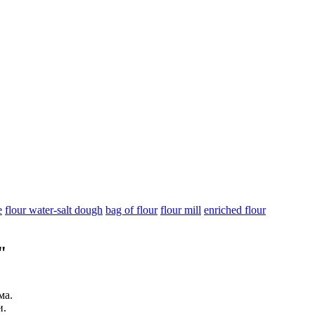
e
flour water-salt dough
bag of flour
flour mill
enriched flour
"
ма.
и.