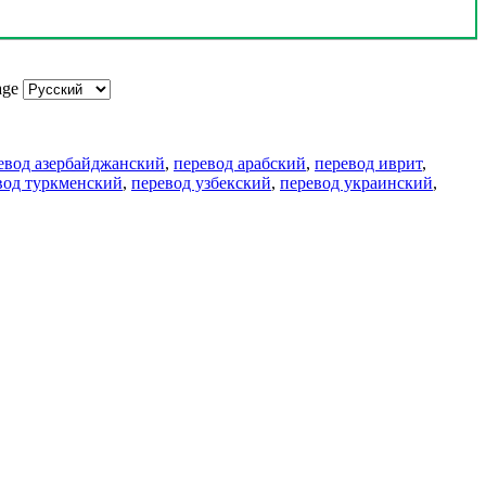
age
евод азербайджанский
,
перевод арабский
,
перевод иврит
,
вод туркменский
,
перевод узбекский
,
перевод украинский
,