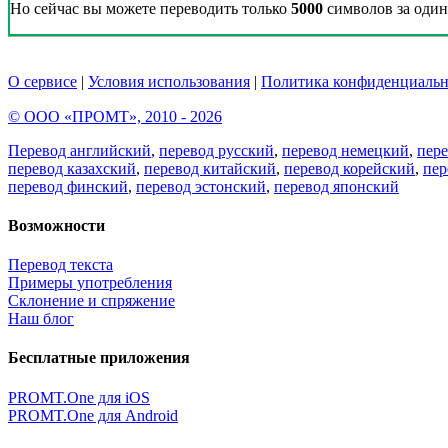
Но сейчас вы можете переводить только
5000
символов за один 
О сервисе
|
Условия использования
|
Политика конфиденциальн
© ООО «ПРОМТ», 2010 - 2026
Перевод английский
,
перевод русский
,
перевод немецкий
,
пер
перевод казахский
,
перевод китайский
,
перевод корейский
,
пер
перевод финский
,
перевод эстонский
,
перевод японский
Возможности
Перевод текста
Примеры употребления
Склонение и спряжение
Наш блог
Бесплатные приложения
PROMT.One для iOS
PROMT.One для Android