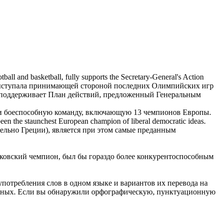
tball and basketball, fully supports the Secretary-General's Action
выступала принимающей стороной последних Олимпийских игр
ью поддерживает План действий, предложенный Генеральным
ли боеспособную команду, включающую 13
чемпионов Европы
.
been the staunchest
European champion
of liberal democratic ideas.
ельно Греции), является при этом самые преданным
ковский
чемпион
, был бы гораздо более конкурентоспособным
употребления слов в одном языке и вариантов их перевода на
анных. Если вы обнаружили орфографическую, пунктуационную