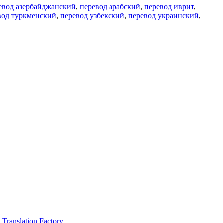
евод азербайджанский
,
перевод арабский
,
перевод иврит
,
вод туркменский
,
перевод узбекский
,
перевод украинский
,
ranslation Factory