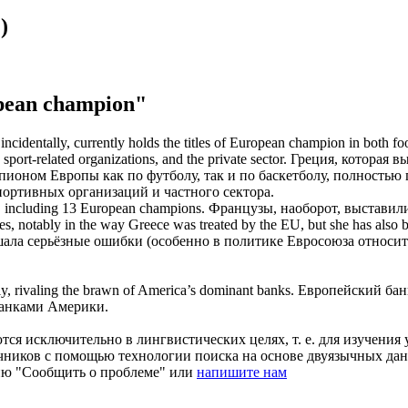
)
pean champion"
cidentally, currently holds the titles of
European champion
in both foo
ort-related organizations, and the private sector.
Греция, которая 
пионом Европы
как по футболу, так и по баскетболу, полност
спортивных организаций и частного сектора.
, including 13
European champions
.
Французы, наоборот, выстави
, notably in the way Greece was treated by the EU, but she has also 
ршала серьёзные ошибки (особенно в политике Евросоюза относит
y, rivaling the brawn of America’s dominant banks.
Европейский
бан
анками Америки.
ся исключительно в лингвистических целях, т. е. для изучения 
очников с помощью технологии поиска на основе двуязычных д
ию "Сообщить о проблеме" или
напишите нам