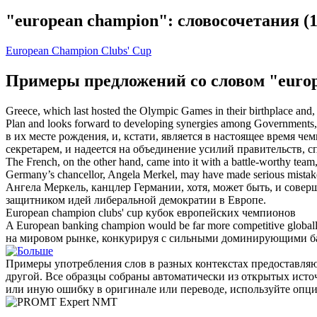
"european champion": словосочетания
(1
European Champion Clubs' Cup
Примеры предложений со словом "euro
Greece, which last hosted the Olympic Games in their birthplace and, in
Plan and looks forward to developing synergies among Governments, sp
в их месте рождения, и, кстати, является в настоящее время
чем
секретарем, и надеется на объединение усилий правительств, 
The French, on the other hand, came into it with a battle-worthy team
Germany’s chancellor, Angela Merkel, may have made serious mistakes
Ангела Меркель, канцлер Германии, хотя, может быть, и сове
защитником идей либеральной демократии в Европе.
European champion
clubs' cup
кубок
европейских
чемпионов
A
European
banking
champion
would be far more competitive globall
на мировом рынке, конкурируя с сильными доминирующими б
Примеры употребления слов в разных контекстах предоставляют
другой. Все образцы собраны автоматически из открытых ист
или иную ошибку в оригинале или переводе, используйте опц