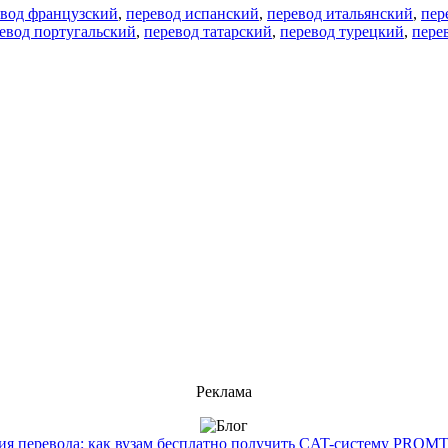
евод французский
,
перевод испанский
,
перевод итальянский
,
пер
евод португальский
,
перевод татарский
,
перевод турецкий
,
пере
Реклама
 перевода: как вузам бесплатно получить CAT-систему PROMT T