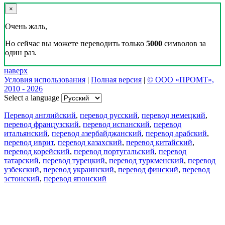
×
Очень жаль,
Но сейчас вы можете переводить только
5000
символов за
один раз.
наверх
Условия использования
|
Полная версия
|
© ООО «ПРОМТ»,
2010 - 2026
Select a language
Перевод английский
,
перевод русский
,
перевод немецкий
,
перевод французский
,
перевод испанский
,
перевод
итальянский
,
перевод азербайджанский
,
перевод арабский
,
перевод иврит
,
перевод казахский
,
перевод китайский
,
перевод корейский
,
перевод португальский
,
перевод
татарский
,
перевод турецкий
,
перевод туркменский
,
перевод
узбекский
,
перевод украинский
,
перевод финский
,
перевод
эстонский
,
перевод японский
Возможности
Перевод текста