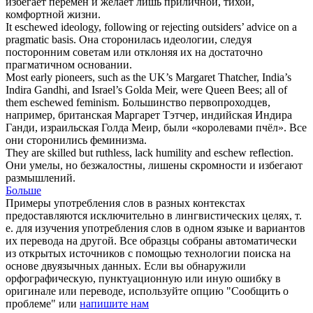
избегает перемен и желает лишь приличной, тихой,
комфортной жизни.
It
eschewed
ideology, following or rejecting outsiders’ advice on a
pragmatic basis.
Она
сторонилась
идеологии, следуя
посторонним советам или отклоняя их на достаточно
прагматичном основании.
Most early pioneers, such as the UK’s Margaret Thatcher, India’s
Indira Gandhi, and Israel’s Golda Meir, were Queen Bees; all of
them
eschewed
feminism.
Большинство первопроходцев,
например, британская Маргарет Тэтчер, индийская Индира
Ганди, израильская Голда Меир, были «королевами пчёл». Все
они
сторонились
феминизма.
They are skilled but ruthless, lack humility and
eschew
reflection.
Они умелы, но безжалостны, лишены скромности и избегают
размышлений.
Больше
Примеры употребления слов в разных контекстах
предоставляются исключительно в лингвистических целях, т.
е. для изучения употребления слов в одном языке и вариантов
их перевода на другой. Все образцы собраны автоматически
из открытых источников с помощью технологии поиска на
основе двуязычных данных. Если вы обнаружили
орфографическую, пунктуационную или иную ошибку в
оригинале или переводе, используйте опцию "Сообщить о
проблеме" или
напишите нам