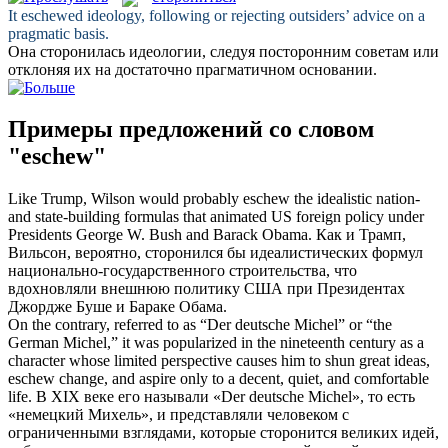
It
eschewed
ideology, following or rejecting outsiders’ advice on a
pragmatic basis.
Она
сторонилась
идеологии, следуя посторонним советам или
отклоняя их на достаточно прагматичном основании.
Примеры предложений со словом
"eschew"
Like Trump, Wilson would probably
eschew
the idealistic nation-
and state-building formulas that animated US foreign policy under
Presidents George W. Bush and Barack Obama.
Как и Трамп,
Вильсон, вероятно,
сторонился
бы идеалистических формул
национально-государственного строительства, что
вдохновляли внешнюю политику США при Президентах
Джордже Буше и Бараке Обама.
On the contrary, referred to as “Der deutsche Michel” or “the
German Michel,” it was popularized in the nineteenth century as a
character whose limited perspective causes him to shun great ideas,
eschew
change, and aspire only to a decent, quiet, and comfortable
life.
В XIX веке его называли «Der deutsche Michel», то есть
«немецкий Михель», и представляли человеком с
ограниченными взглядами, которые
сторонится
великих идей,