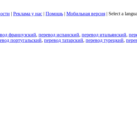
ости
|
Реклама у нас
|
Помощь
|
Мобильная версия
|
Select a langu
евод французский
,
перевод испанский
,
перевод итальянский
,
пер
евод португальский
,
перевод татарский
,
перевод турецкий
,
пере