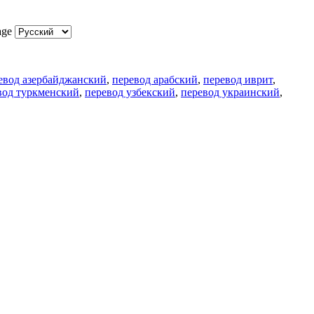
age
евод азербайджанский
,
перевод арабский
,
перевод иврит
,
вод туркменский
,
перевод узбекский
,
перевод украинский
,