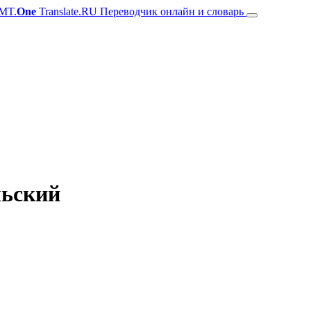
MT.
One
Translate.RU Переводчик онлайн и словарь
льский