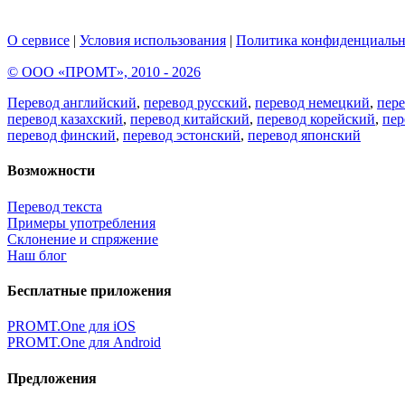
О сервисе
|
Условия использования
|
Политика конфиденциальн
© ООО «ПРОМТ», 2010 - 2026
Перевод английский
,
перевод русский
,
перевод немецкий
,
пер
перевод казахский
,
перевод китайский
,
перевод корейский
,
пер
перевод финский
,
перевод эстонский
,
перевод японский
Возможности
Перевод текста
Примеры употребления
Склонение и спряжение
Наш блог
Бесплатные приложения
PROMT.One для iOS
PROMT.One для Android
Предложения