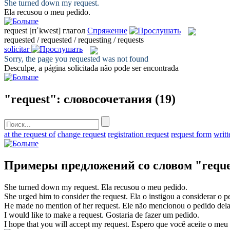
She turned down my
request
.
Ela recusou o meu
pedido
.
request
[rɪˈkwest]
глагол
Спряжение
requested / requested / requesting / requests
solicitar
Sorry, the page you
requested
was not found
Desculpe, a página
solicitada
não pode ser encontrada
"request": словосочетания
(19)
at the request of
change request
registration request
request form
writt
Примеры предложений со словом "reque
She turned down my
request
.
Ela recusou o meu
pedido
.
She urged him to consider the
request
.
Ela o instigou a considerar o
p
He made no mention of her
request
.
Ele não mencionou o
pedido
dela
I would like to make a
request
.
Gostaria de fazer um
pedido
.
I hope that you will accept my
request
.
Espero que você aceite o meu