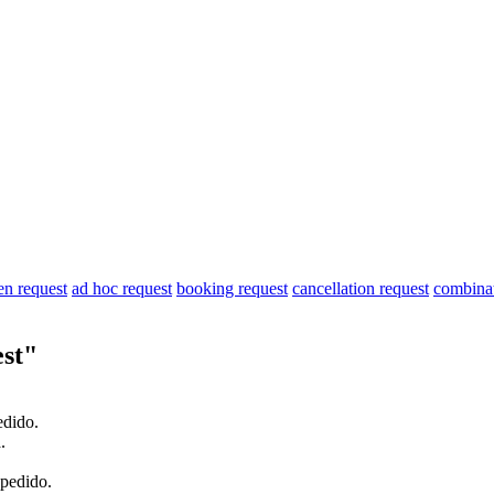
en request
ad hoc request
booking request
cancellation request
combinat
st"
edido
.
.
pedido
.