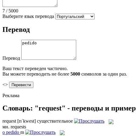
7
/
5000
Выберите язык перевода
Перевод
Перевод
Ваш текст переведен частично.
Вы можете переводить не более
5000
символов за один раз.
<>
Реклама
Словарь: "request" - переводы и приме
request
[rɪˈkwest]
существительное
мн.
requests
o
pedido
m