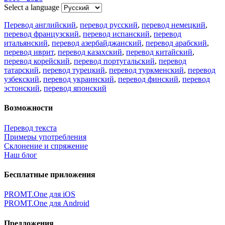
Select a language
Перевод английский
,
перевод русский
,
перевод немецкий
,
перевод французский
,
перевод испанский
,
перевод
итальянский
,
перевод азербайджанский
,
перевод арабский
,
перевод иврит
,
перевод казахский
,
перевод китайский
,
перевод корейский
,
перевод португальский
,
перевод
татарский
,
перевод турецкий
,
перевод туркменский
,
перевод
узбекский
,
перевод украинский
,
перевод финский
,
перевод
эстонский
,
перевод японский
Возможности
Перевод текста
Примеры употребления
Склонение и спряжение
Наш блог
Бесплатные приложения
PROMT.One для iOS
PROMT.One для Android
Предложения