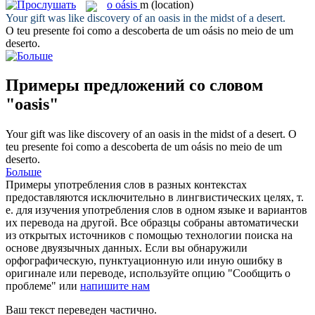
o
oásis
m
(location)
Your gift was like discovery of an
oasis
in the midst of a desert.
O teu presente foi como a descoberta de um
oásis
no meio de um
deserto.
Примеры предложений со словом
"oasis"
Your gift was like discovery of an
oasis
in the midst of a desert.
O
teu presente foi como a descoberta de um
oásis
no meio de um
deserto.
Больше
Примеры употребления слов в разных контекстах
предоставляются исключительно в лингвистических целях, т.
е. для изучения употребления слов в одном языке и вариантов
их перевода на другой. Все образцы собраны автоматически
из открытых источников с помощью технологии поиска на
основе двуязычных данных. Если вы обнаружили
орфографическую, пунктуационную или иную ошибку в
оригинале или переводе, используйте опцию "Сообщить о
проблеме" или
напишите нам
Ваш текст переведен частично.