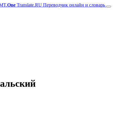
MT.
One
Translate.RU Переводчик онлайн и словарь
гальский