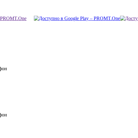
фон
фон