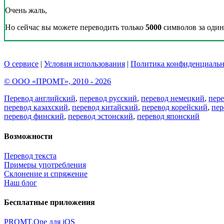
Очень жаль,
Но сейчас вы можете переводить только
5000
символов за один 
О сервисе
|
Условия использования
|
Политика конфиденциальн
© ООО «ПРОМТ», 2010 - 2026
Перевод английский
,
перевод русский
,
перевод немецкий
,
пер
перевод казахский
,
перевод китайский
,
перевод корейский
,
пер
перевод финский
,
перевод эстонский
,
перевод японский
Возможности
Перевод текста
Примеры употребления
Склонение и спряжение
Наш блог
Бесплатные приложения
PROMT.One для iOS