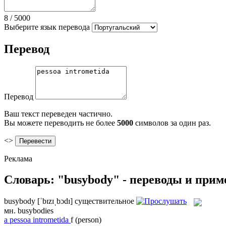
8
/
5000
Выберите язык перевода
Перевод
Перевод
Ваш текст переведен частично.
Вы можете переводить не более
5000
символов за один раз.
<>
Реклама
Словарь: "busybody" - переводы и при
busybody
[ˈbɪzɪˌbɔdɪ]
существительное
мн.
busybodies
a
pessoa intrometida
f
(person)