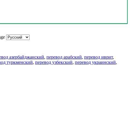
age
евод азербайджанский
,
перевод арабский
,
перевод иврит
,
вод туркменский
,
перевод узбекский
,
перевод украинский
,