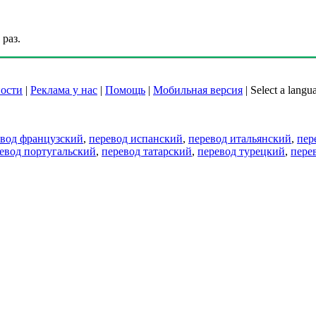
раз.
ости
|
Реклама у нас
|
Помощь
|
Мобильная версия
|
Select a langu
евод французский
,
перевод испанский
,
перевод итальянский
,
пер
евод португальский
,
перевод татарский
,
перевод турецкий
,
пере