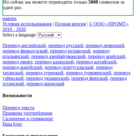
Но сейчас вы можете переводить только
5000
символов за
один раз.
наверх
Условия использования
|
Полная версия
|
© ООО «ПРОМТ»,
2010 - 2026
Select a language
Перевод английский
,
перевод русский
,
перевод немецкий
,
перевод французский
,
перевод испанский
,
перевод
итальянский
,
перевод азербайджанский
,
перевод арабский
,
перевод иврит
,
перевод казахский
,
перевод китайский
,
перевод корейский
,
перевод португальский
,
перевод
татарский
,
перевод турецкий
,
перевод туркменский
,
перевод
узбекский
,
перевод украинский
,
перевод финский
,
перевод
эстонский
,
перевод японский
Возможности
Перевод текста
Примеры употребления
Склонение и спряжение
Наш блог
Бесплатные приложения