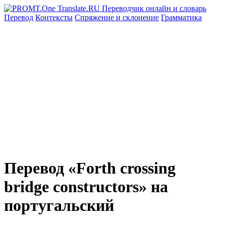
Перевод
Контексты
Спряжение
и склонение
Грамматика
Перевод «Forth crossing
bridge constructors» на
португальский