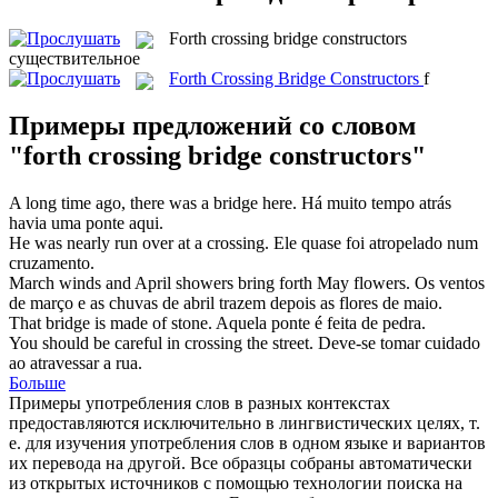
Forth crossing bridge constructors
существительное
Forth Crossing Bridge Constructors
f
Примеры предложений со словом
"forth crossing bridge constructors"
A long time ago, there was a
bridge
here.
Há muito tempo atrás
havia uma
ponte
aqui.
He was nearly run over at a
crossing
.
Ele quase foi atropelado num
cruzamento
.
March winds and April showers bring
forth
May flowers.
Os ventos
de março e as chuvas de abril trazem depois as flores de maio.
That
bridge
is made of stone.
Aquela
ponte
é feita de pedra.
You should be careful in
crossing
the street.
Deve-se tomar cuidado
ao
atravessar
a rua.
Больше
Примеры употребления слов в разных контекстах
предоставляются исключительно в лингвистических целях, т.
е. для изучения употребления слов в одном языке и вариантов
их перевода на другой. Все образцы собраны автоматически
из открытых источников с помощью технологии поиска на