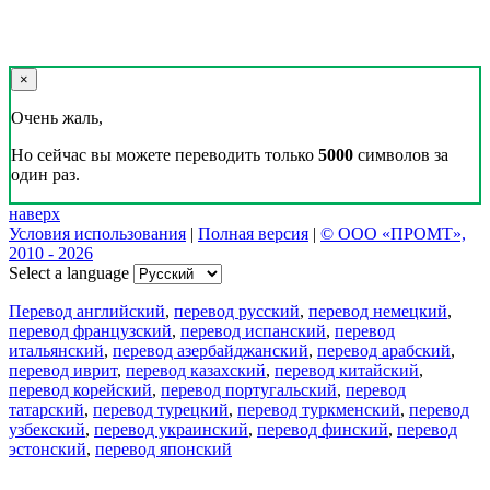
×
Очень жаль,
Но сейчас вы можете переводить только
5000
символов за
один раз.
наверх
Условия использования
|
Полная версия
|
© ООО «ПРОМТ»,
2010 - 2026
Select a language
Перевод английский
,
перевод русский
,
перевод немецкий
,
перевод французский
,
перевод испанский
,
перевод
итальянский
,
перевод азербайджанский
,
перевод арабский
,
перевод иврит
,
перевод казахский
,
перевод китайский
,
перевод корейский
,
перевод португальский
,
перевод
татарский
,
перевод турецкий
,
перевод туркменский
,
перевод
узбекский
,
перевод украинский
,
перевод финский
,
перевод
эстонский
,
перевод японский