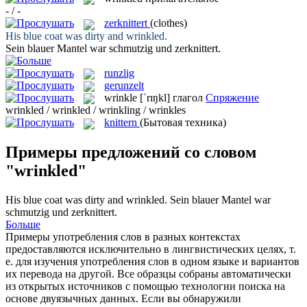
- / -
zerknittert
(clothes)
His blue coat was dirty and
wrinkled
.
Sein blauer Mantel war schmutzig und
zerknittert
.
runzlig
gerunzelt
wrinkle
[ˈrɪŋkl]
глагол
Спряжение
wrinkled / wrinkled / wrinkling / wrinkles
knittern
(Бытовая техника)
Примеры предложений со словом
"wrinkled"
His blue coat was dirty and
wrinkled
.
Sein blauer Mantel war
schmutzig und
zerknittert
.
Больше
Примеры употребления слов в разных контекстах
предоставляются исключительно в лингвистических целях, т.
е. для изучения употребления слов в одном языке и вариантов
их перевода на другой. Все образцы собраны автоматически
из открытых источников с помощью технологии поиска на
основе двуязычных данных. Если вы обнаружили