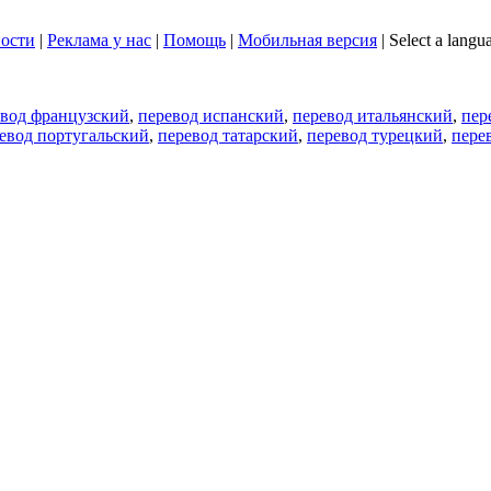
ости
|
Реклама у нас
|
Помощь
|
Мобильная версия
|
Select a langu
евод французский
,
перевод испанский
,
перевод итальянский
,
пер
евод португальский
,
перевод татарский
,
перевод турецкий
,
пере