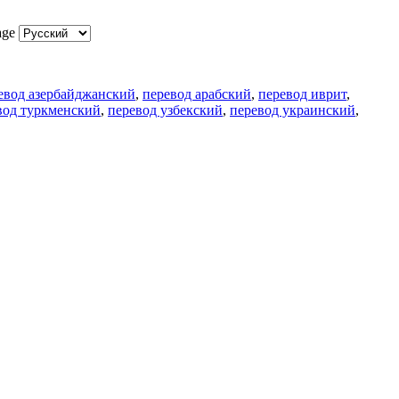
age
евод азербайджанский
,
перевод арабский
,
перевод иврит
,
вод туркменский
,
перевод узбекский
,
перевод украинский
,