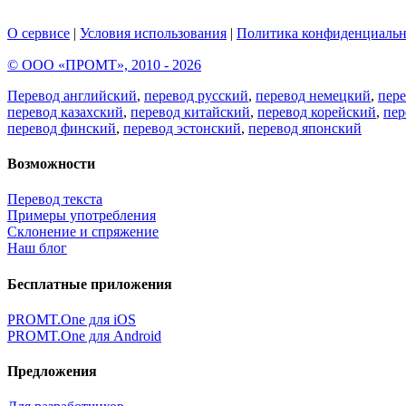
О сервисе
|
Условия использования
|
Политика конфиденциальн
© ООО «ПРОМТ», 2010 - 2026
Перевод английский
,
перевод русский
,
перевод немецкий
,
пер
перевод казахский
,
перевод китайский
,
перевод корейский
,
пер
перевод финский
,
перевод эстонский
,
перевод японский
Возможности
Перевод текста
Примеры употребления
Склонение и спряжение
Наш блог
Бесплатные приложения
PROMT.One для iOS
PROMT.One для Android
Предложения