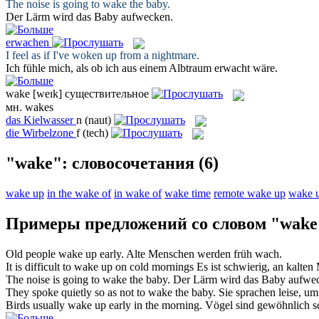
The noise is going to
wake
the baby.
Der Lärm wird das Baby
aufwecken
.
erwachen
I feel as if I've
woken
up from a nightmare.
Ich fühle mich, als ob ich aus einem Albtraum
erwacht
wäre.
wake
[weɪk]
существительное
мн.
wakes
das
Kielwasser
n
(naut)
die
Wirbelzone
f
(tech)
"wake": словосочетания
(6)
wake up
in the wake of
in wake of
wake time
remote wake up
wake u
Примеры предложений со словом "wake
Old people
wake
up early.
Alte Menschen werden früh
wach
.
It is difficult to
wake
up on cold mornings
Es ist schwierig, an kalte
The noise is going to
wake
the baby.
Der Lärm wird das Baby
aufwe
They spoke quietly so as not to
wake
the baby.
Sie sprachen leise, u
Birds usually
wake
up early in the morning.
Vögel sind gewöhnlich s