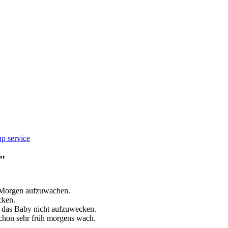
p service
"
n Morgen
aufzuwachen
.
cken
.
m das Baby nicht
aufzuwecken
.
chon sehr früh morgens
wach
.