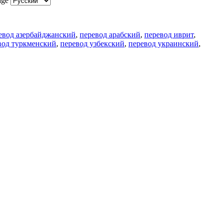
age
евод азербайджанский
,
перевод арабский
,
перевод иврит
,
вод туркменский
,
перевод узбекский
,
перевод украинский
,