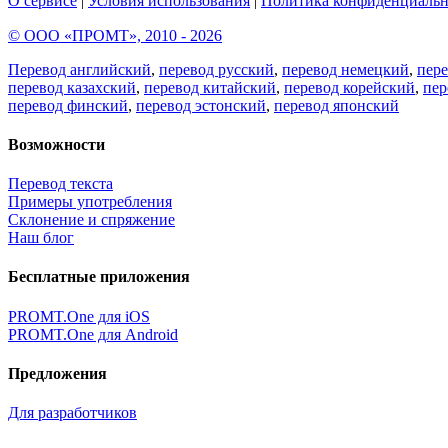
О сервисе
|
Условия использования
|
Политика конфиденциальн
© ООО «ПРОМТ», 2010 - 2026
Перевод английский
,
перевод русский
,
перевод немецкий
,
пер
перевод казахский
,
перевод китайский
,
перевод корейский
,
пер
перевод финский
,
перевод эстонский
,
перевод японский
Возможности
Перевод текста
Примеры употребления
Склонение и спряжение
Наш блог
Бесплатные приложения
PROMT.One для iOS
PROMT.One для Android
Предложения
Для разработчиков