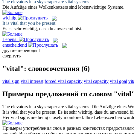
The elevators in a skyscraper are
vital
systems.
Die Aufzüge eines Wolkenkratzers sind
lebenswichtige
Systeme.
wichtig
It is
vital
that you be present.
Es ist sehr
wichtig
, dass du anwesend bist.
Lebens-
entscheidend
другие переводы
1
свернуть
"vital": словосочетания
(6)
vital sign
vital interest
forced vital capacity
vital capacity
vital goal
vit
Примеры предложений со словом "vital
The elevators in a skyscraper are
vital
systems.
Die Aufzüge eines Wo
It is
vital
that you be present.
Es ist sehr
wichtig
, dass du anwesend bis
Her
vital signs
are being closely monitored.
Ihre
Lebenszeichen
wurden
Примеры употребления слов в разных контекстах предоставляют
другой. Все образцы собраны автоматически из открытых ист