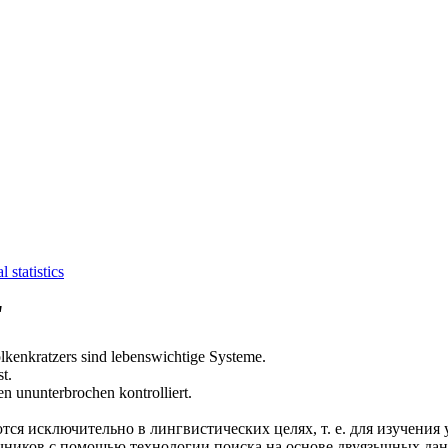
al statistics
"
lkenkratzers sind
lebenswichtige
Systeme.
t.
 ununterbrochen kontrolliert.
ся исключительно в лингвистических целях, т. е. для изучения 
очников с помощью технологии поиска на основе двуязычных д