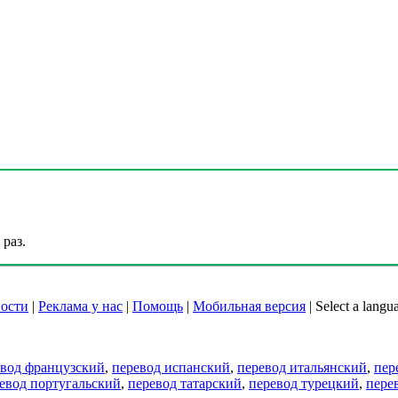
раз.
ости
|
Реклама у нас
|
Помощь
|
Мобильная версия
|
Select a langu
евод французский
,
перевод испанский
,
перевод итальянский
,
пер
евод португальский
,
перевод татарский
,
перевод турецкий
,
пере