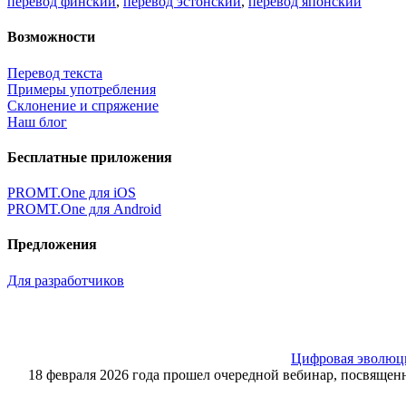
перевод финский
,
перевод эстонский
,
перевод японский
Возможности
Перевод текста
Примеры употребления
Склонение и спряжение
Наш блог
Бесплатные приложения
PROMT.One для iOS
PROMT.One для Android
Предложения
Для разработчиков
Цифровая эволюция
18 февраля 2026 года прошел очередной вебинар, посвящ