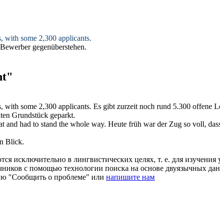
, with some 2,300 applicants.
 Bewerber gegenüberstehen.
nt"
, with some 2,300 applicants.
Es gibt zurzeit noch rund 5.300
offene
Le
ten
Grundstück geparkt.
at and had to stand the whole way.
Heute früh war der Zug so voll, das
n Blick.
ся исключительно в лингвистических целях, т. е. для изучения 
очников с помощью технологии поиска на основе двуязычных д
ию "Сообщить о проблеме" или
напишите нам