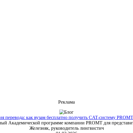
Реклама
 перевода: как вузам бесплатно получить CAT-систему PROMT T
енный Академической программе компании PROMT для представит
Железняк, руководитель лингвистич