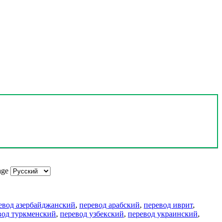
age
евод азербайджанский
,
перевод арабский
,
перевод иврит
,
вод туркменский
,
перевод узбекский
,
перевод украинский
,