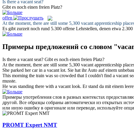
Is there a
vacant
seat?
Gibt es noch einen
freien
Platz?
offen
At the moment, there are still some 5,300
vacant
apprenticeship places
Es gibt zurzeit noch rund 5.300
offene
Lehrstellen, denen etwa 2.300
Примеры предложений со словом "vaca
Is there a
vacant
seat?
Gibt es noch einen
freien
Platz?
At the moment, there are still some 5,300
vacant
apprenticeship places
She parked her car in a
vacant
lot.
Sie hat ihr Auto auf einem
unbebau
This morning the train was so crowded that I couldn't find a
vacant
se
musste.
He was standing there with a
vacant
look.
Er stand da mit einem leere
Примеры употребления слов в разных контекстах предоставляют
другой. Все образцы собраны автоматически из открытых ист
или иную ошибку в оригинале или переводе, используйте опц
PROMT Expert NMT