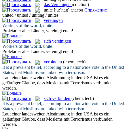
das
Vereinigen
n
(action)
unite
[ju:ˈnaɪt]
глагол
Спряжение
united / united / uniting / unites
vereinigen
Workers of the world,
unite
!
Proletarier aller Länder,
vereinigt
euch!
sich vereinigen
Workers of the world,
unite
!
Proletarier aller Länder,
vereinigt
euch!
verbinden
(chem, tech)
It is a prevalent belief, according to a nationwide vote in the
United
States, that Muslims are linked with terrorism.
Laut einer landesweiten Abstimmung in den USA ist es ein
geläufiger Glaube, dass Moslems mit Terrorismus
verbunden
werden.
sich verbinden
(chem, tech)
It is a prevalent belief, according to a nationwide vote in the
United
States, that Muslims are linked with terrorism.
Laut einer landesweiten Abstimmung in den USA ist es ein
geläufiger Glaube, dass Moslems mit Terrorismus
verbunden
werden.