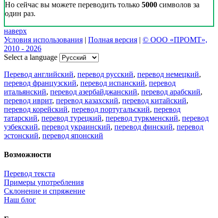
Но сейчас вы можете переводить только
5000
символов за
один раз.
наверх
Условия использования
|
Полная версия
|
© ООО «ПРОМТ»,
2010 - 2026
Select a language
Перевод английский
,
перевод русский
,
перевод немецкий
,
перевод французский
,
перевод испанский
,
перевод
итальянский
,
перевод азербайджанский
,
перевод арабский
,
перевод иврит
,
перевод казахский
,
перевод китайский
,
перевод корейский
,
перевод португальский
,
перевод
татарский
,
перевод турецкий
,
перевод туркменский
,
перевод
узбекский
,
перевод украинский
,
перевод финский
,
перевод
эстонский
,
перевод японский
Возможности
Перевод текста
Примеры употребления
Склонение и спряжение
Наш блог