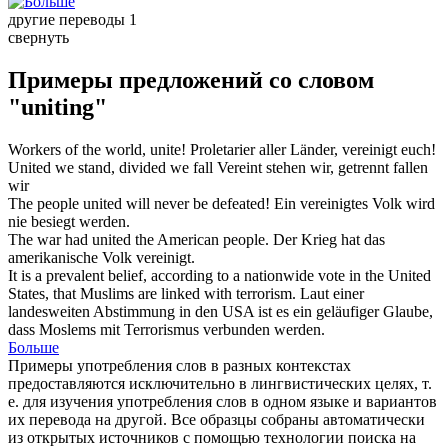
другие переводы
1
свернуть
Примеры предложений со словом
"uniting"
Workers of the world,
unite
!
Proletarier aller Länder,
vereinigt
euch!
United
we stand, divided we fall
Vereint
stehen wir, getrennt fallen
wir
The people
united
will never be defeated!
Ein
vereinigtes Volk wird
nie besiegt werden.
The war had
united
the American people.
Der Krieg hat das
amerikanische Volk
vereinigt
.
It is a prevalent belief, according to a nationwide vote in the
United
States, that Muslims are linked with terrorism.
Laut einer
landesweiten Abstimmung in den USA ist es ein geläufiger Glaube,
dass Moslems mit Terrorismus
verbunden
werden.
Больше
Примеры употребления слов в разных контекстах
предоставляются исключительно в лингвистических целях, т.
е. для изучения употребления слов в одном языке и вариантов
их перевода на другой. Все образцы собраны автоматически
из открытых источников с помощью технологии поиска на