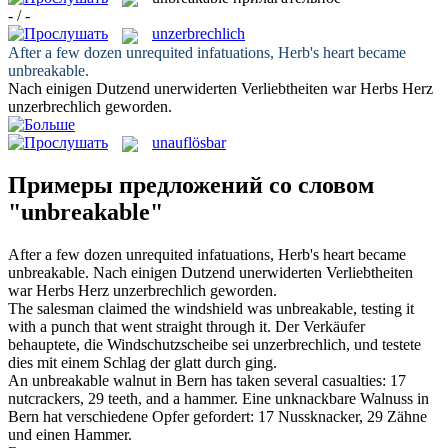
- / -
unzerbrechlich
After a few dozen unrequited infatuations, Herb's heart became
unbreakable
.
Nach einigen Dutzend unerwiderten Verliebtheiten war Herbs Herz
unzerbrechlich
geworden.
unauflösbar
Примеры предложений со словом
"unbreakable"
After a few dozen unrequited infatuations, Herb's heart became
unbreakable
.
Nach einigen Dutzend unerwiderten Verliebtheiten
war Herbs Herz
unzerbrechlich
geworden.
The salesman claimed the windshield was
unbreakable
, testing it
with a punch that went straight through it.
Der Verkäufer
behauptete, die Windschutzscheibe sei
unzerbrechlich
, und testete
dies mit einem Schlag der glatt durch ging.
An
unbreakable
walnut in Bern has taken several casualties: 17
nutcrackers, 29 teeth, and a hammer.
Eine unknackbare Walnuss in
Bern hat verschiedene Opfer gefordert: 17 Nussknacker, 29 Zähne
und einen Hammer.