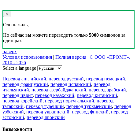
×
Очень жаль,
Но сейчас вы можете переводить только
5000
символов за
один раз.
наверх
Условия использования
|
Полная версия
|
© ООО «ПРОМТ»,
2010 - 2026
Select a language
Перевод английский
,
перевод русский
,
перевод немецкий
,
перевод французский
,
перевод испанский
,
перевод
итальянский
,
перевод азербайджанский
,
перевод арабский
,
перевод иврит
,
перевод казахский
,
перевод китайский
,
перевод корейский
,
перевод португальский
,
перевод
татарский
,
перевод турецкий
,
перевод туркменский
,
перевод
узбекский
,
перевод украинский
,
перевод финский
,
перевод
эстонский
,
перевод японский
Возможности