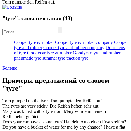
Tom pumpte den
Reifen
auf.
"tyre": словосочетания
(43)
Cooper tyre & rubber
Cooper tyre & rubber company
Cooper
tyre and rubber
Cooper tyre and rubber company
Dorotheus
of tyre
Goodyear tyre & rubber
Goodyear tyre and rubber
pneumatic tyre
summer tyre
traction tyre
Больше
Примеры предложений со словом
"tyre"
Tom pumped up the
tyre
.
Tom pumpte den
Reifen
auf.
The
tyres
are very sticky.
Die
Reifen
haften sehr gut.
Mary was killed with a
tyre
iron.
Mary wurde mit einem
Reifenheber getötet.
Does your car have a spare
tyre
?
Hat dein Auto einen Ersatzreifen?
Do you have a bucket of water for me by any chance? I have a flat