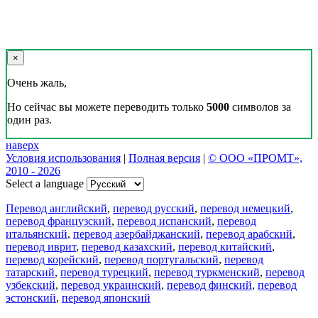
×
Очень жаль,
Но сейчас вы можете переводить только
5000
символов за
один раз.
наверх
Условия использования
|
Полная версия
|
© ООО «ПРОМТ»,
2010 - 2026
Select a language
Перевод английский
,
перевод русский
,
перевод немецкий
,
перевод французский
,
перевод испанский
,
перевод
итальянский
,
перевод азербайджанский
,
перевод арабский
,
перевод иврит
,
перевод казахский
,
перевод китайский
,
перевод корейский
,
перевод португальский
,
перевод
татарский
,
перевод турецкий
,
перевод туркменский
,
перевод
узбекский
,
перевод украинский
,
перевод финский
,
перевод
эстонский
,
перевод японский