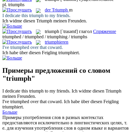
pl.
triumphs
der
Triumph
m
I dedicate this
triumph
to my friends.
Ich widme diesen
Triumph
meinen Freunden.
triumph
[ˈtraɪəmf]
глагол
Спряжение
triumphed / triumphed / triumphing / triumphs
triumphieren
I've
triumphed
over that coward.
Ich habe über diesen Feigling
triumphiert
.
Примеры предложений со словом
"triumph"
I dedicate this
triumph
to my friends.
Ich widme diesen
Triumph
meinen Freunden.
I've
triumphed
over that coward.
Ich habe über diesen Feigling
triumphiert
.
Больше
Примеры употребления слов в разных контекстах
предоставляются исключительно в лингвистических целях, т.
е. для изучения употребления слов в одном языке и вариантов