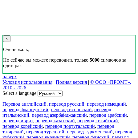
×
Очень жаль,
Но сейчас вы можете переводить только
5000
символов за
один раз.
наверх
Условия использования
|
Полная версия
|
© ООО «ПРОМТ»,
2010 - 2026
Select a language
Перевод английский
,
перевод русский
,
перевод немецкий
,
перевод французский
,
перевод испанский
,
перевод
итальянский
,
перевод азербайджанский
,
перевод арабский
,
перевод иврит
,
перевод казахский
,
перевод китайский
,
перевод корейский
,
перевод португальский
,
перевод
татарский
,
перевод турецкий
,
перевод туркменский
,
перевод
узбекский
,
перевод украинский
,
перевод финский
,
перевод