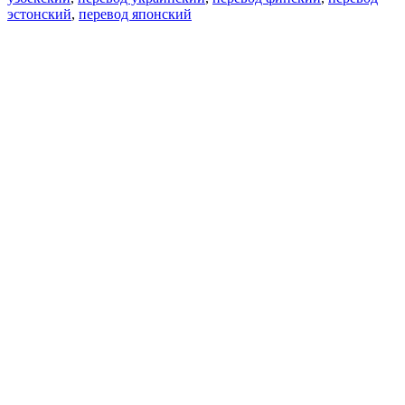
эстонский
,
перевод японский
Возможности
Перевод текста
Примеры употребления
Склонение и спряжение
Наш блог
Бесплатные приложения
PROMT.One для iOS
PROMT.One для Android
Предложения
Для разработчиков
Копировать текст
Копировать перевод
Сообщить о проблеме