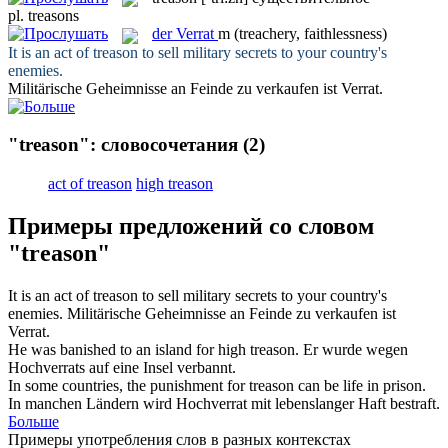
pl.
treasons
der
Verrat
m
(treachery, faithlessness)
It is an act of
treason
to sell military secrets to your country's
enemies.
Militärische Geheimnisse an Feinde zu verkaufen ist
Verrat
.
"treason": словосочетания
(2)
act of treason
high treason
Примеры предложений со словом
"treason"
It is an act of
treason
to sell military secrets to your country's
enemies.
Militärische Geheimnisse an Feinde zu verkaufen ist
Verrat
.
He was banished to an island for
high treason
.
Er wurde wegen
Hochverrats
auf eine Insel verbannt.
In some countries, the punishment for
treason
can be life in prison.
In manchen Ländern wird Hochverrat mit lebenslanger Haft bestraft.
Больше
Примеры употребления слов в разных контекстах