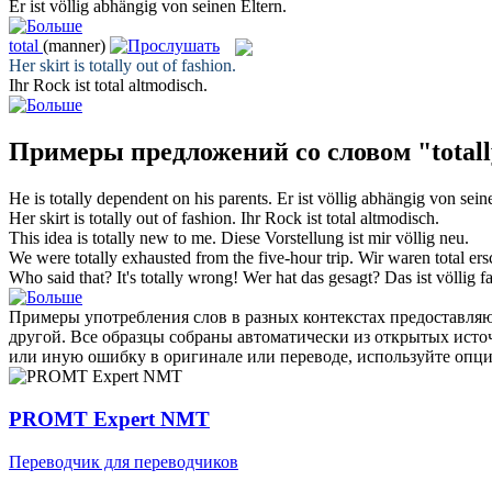
Er ist
völlig
abhängig von seinen Eltern.
total
(manner)
Her skirt is
totally
out of fashion.
Ihr Rock ist
total
altmodisch.
Примеры предложений со словом "total
He is
totally
dependent on his parents.
Er ist
völlig
abhängig von seine
Her skirt is
totally
out of fashion.
Ihr Rock ist
total
altmodisch.
This idea is
totally
new to me.
Diese Vorstellung ist mir
völlig
neu.
We were
totally
exhausted from the five-hour trip.
Wir waren
total
ers
Who said that? It's
totally
wrong!
Wer hat das gesagt? Das ist
völlig
fa
Примеры употребления слов в разных контекстах предоставляют
другой. Все образцы собраны автоматически из открытых ист
или иную ошибку в оригинале или переводе, используйте опц
PROMT Expert NMT
Переводчик для переводчиков