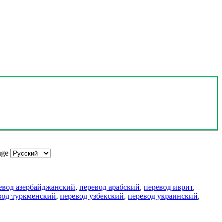
age
евод азербайджанский
,
перевод арабский
,
перевод иврит
,
вод туркменский
,
перевод узбекский
,
перевод украинский
,