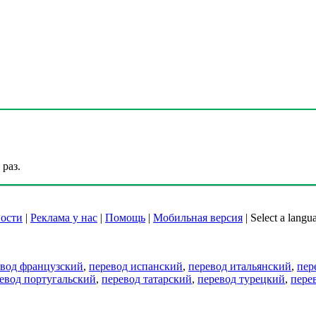
раз.
ости
|
Реклама у нас
|
Помощь
|
Мобильная версия
|
Select a langu
евод французский
,
перевод испанский
,
перевод итальянский
,
пер
евод португальский
,
перевод татарский
,
перевод турецкий
,
пере