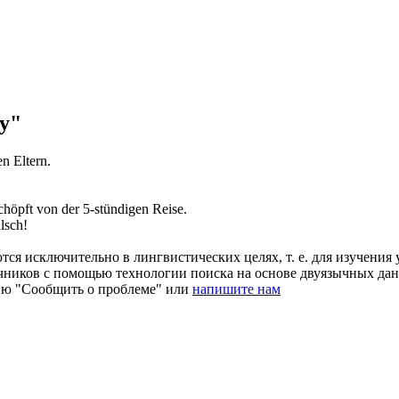
ly"
n Eltern.
chöpft von der 5-stündigen Reise.
lsch!
ся исключительно в лингвистических целях, т. е. для изучения 
очников с помощью технологии поиска на основе двуязычных д
ию "Сообщить о проблеме" или
напишите нам