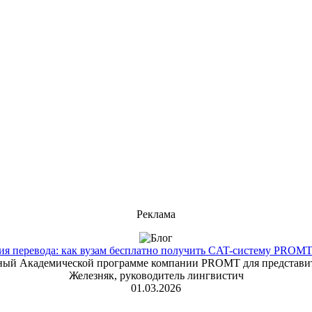
Реклама
 перевода: как вузам бесплатно получить CAT-систему PROMT T
енный Академической программе компании PROMT для представит
Железняк, руководитель лингвистич
01.03.2026