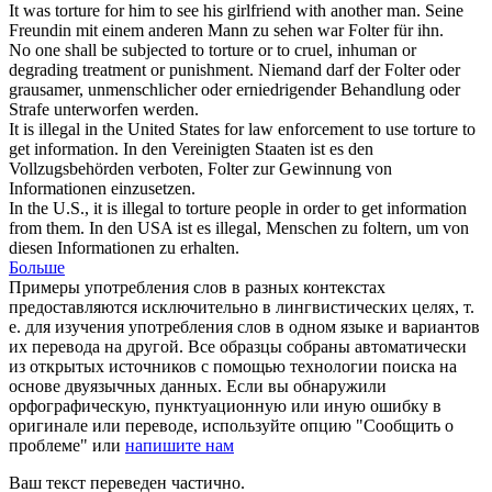
It was
torture
for him to see his girlfriend with another man.
Seine
Freundin mit einem anderen Mann zu sehen war
Folter
für ihn.
No one shall be subjected to
torture
or to cruel, inhuman or
degrading treatment or punishment.
Niemand darf der
Folter
oder
grausamer, unmenschlicher oder erniedrigender Behandlung oder
Strafe unterworfen werden.
It is illegal in the United States for law enforcement to use
torture
to
get information.
In den Vereinigten Staaten ist es den
Vollzugsbehörden verboten,
Folter
zur Gewinnung von
Informationen einzusetzen.
In the U.S., it is illegal to
torture
people in order to get information
from them.
In den USA ist es illegal, Menschen zu
foltern
, um von
diesen Informationen zu erhalten.
Больше
Примеры употребления слов в разных контекстах
предоставляются исключительно в лингвистических целях, т.
е. для изучения употребления слов в одном языке и вариантов
их перевода на другой. Все образцы собраны автоматически
из открытых источников с помощью технологии поиска на
основе двуязычных данных. Если вы обнаружили
орфографическую, пунктуационную или иную ошибку в
оригинале или переводе, используйте опцию "Сообщить о
проблеме" или
напишите нам
Ваш текст переведен частично.