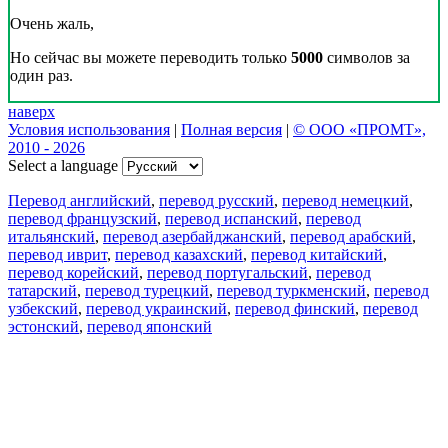
Очень жаль,
Но сейчас вы можете переводить только
5000
символов за
один раз.
наверх
Условия использования
|
Полная версия
|
© ООО «ПРОМТ»,
2010 - 2026
Select a language
Перевод английский
,
перевод русский
,
перевод немецкий
,
перевод французский
,
перевод испанский
,
перевод
итальянский
,
перевод азербайджанский
,
перевод арабский
,
перевод иврит
,
перевод казахский
,
перевод китайский
,
перевод корейский
,
перевод португальский
,
перевод
татарский
,
перевод турецкий
,
перевод туркменский
,
перевод
узбекский
,
перевод украинский
,
перевод финский
,
перевод
эстонский
,
перевод японский
Возможности
Перевод текста
Примеры употребления
Склонение и спряжение