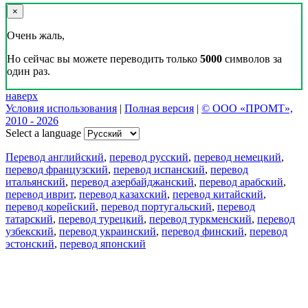
×
Очень жаль,
Но сейчас вы можете переводить только
5000
символов за
один раз.
наверх
Условия использования
|
Полная версия
|
© ООО «ПРОМТ»,
2010 - 2026
Select a language
Перевод английский
,
перевод русский
,
перевод немецкий
,
перевод французский
,
перевод испанский
,
перевод
итальянский
,
перевод азербайджанский
,
перевод арабский
,
перевод иврит
,
перевод казахский
,
перевод китайский
,
перевод корейский
,
перевод португальский
,
перевод
татарский
,
перевод турецкий
,
перевод туркменский
,
перевод
узбекский
,
перевод украинский
,
перевод финский
,
перевод
эстонский
,
перевод японский
Возможности
Перевод текста