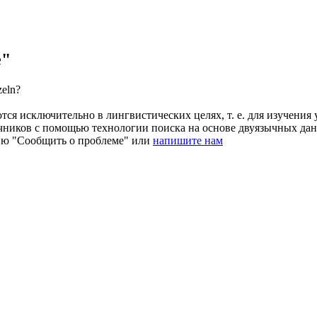
e"
zeln
?
ся исключительно в лингвистических целях, т. е. для изучения 
очников с помощью технологии поиска на основе двуязычных д
ию "Сообщить о проблеме" или
напишите нам