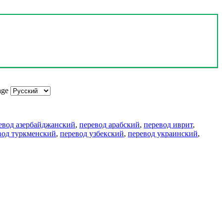
age
евод азербайджанский
,
перевод арабский
,
перевод иврит
,
вод туркменский
,
перевод узбекский
,
перевод украинский
,