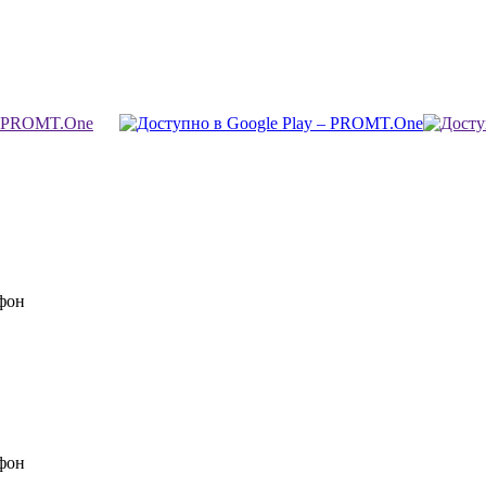
фон
фон