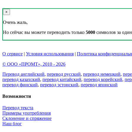
×
Очень жаль,
Но сейчас вы можете переводить только
5000
символов за один 
О сервисе
|
Условия использования
|
Политика конфиденциальн
© ООО «ПРОМТ», 2010 - 2026
Перевод английский
,
перевод русский
,
перевод немецкий
,
пер
перевод казахский
,
перевод китайский
,
перевод корейский
,
пер
перевод финский
,
перевод эстонский
,
перевод японский
Возможности
Перевод текста
Примеры употребления
Склонение и спряжение
Наш блог