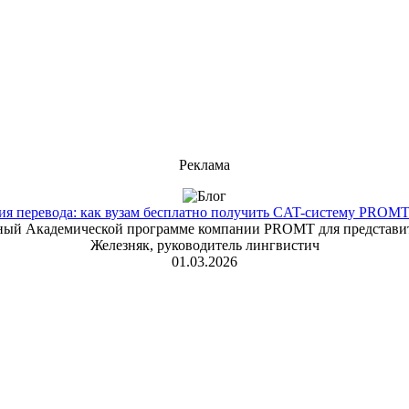
Реклама
 перевода: как вузам бесплатно получить CAT-систему PROMT T
енный Академической программе компании PROMT для представит
Железняк, руководитель лингвистич
01.03.2026