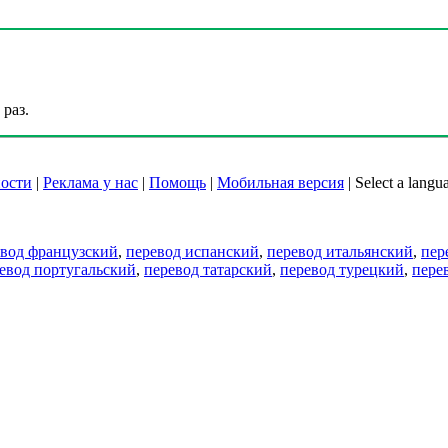
раз.
ости
|
Реклама у нас
|
Помощь
|
Мобильная версия
|
Select a langu
евод французский
,
перевод испанский
,
перевод итальянский
,
пер
евод португальский
,
перевод татарский
,
перевод турецкий
,
пере