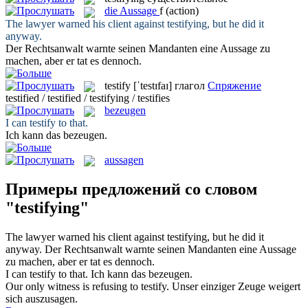
die
Aussage
f
(action)
The lawyer warned his client against
testifying
, but he did it
anyway.
Der Rechtsanwalt warnte seinen Mandanten eine
Aussage
zu
machen, aber er tat es dennoch.
testify
[ˈtestɪfaɪ]
глагол
Спряжение
testified / testified / testifying / testifies
bezeugen
I can
testify
to that.
Ich kann das
bezeugen
.
aussagen
Примеры предложений со словом
"testifying"
The lawyer warned his client against
testifying
, but he did it
anyway.
Der Rechtsanwalt warnte seinen Mandanten eine
Aussage
zu machen, aber er tat es dennoch.
I can
testify
to that.
Ich kann das
bezeugen
.
Our only witness is refusing to
testify
.
Unser einziger
Zeuge
weigert
sich auszusagen.