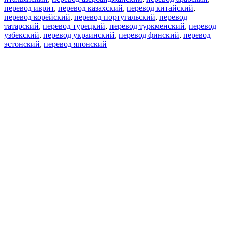
перевод иврит
,
перевод казахский
,
перевод китайский
,
перевод корейский
,
перевод португальский
,
перевод
татарский
,
перевод турецкий
,
перевод туркменский
,
перевод
узбекский
,
перевод украинский
,
перевод финский
,
перевод
эстонский
,
перевод японский
Возможности
Перевод текста
Примеры употребления
Склонение и спряжение
Наш блог
Бесплатные приложения
PROMT.One для iOS
PROMT.One для Android
Предложения
Для разработчиков