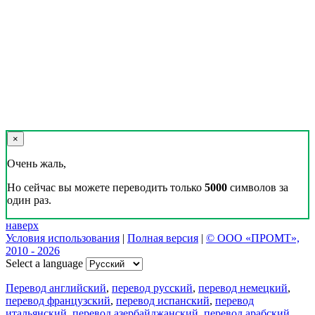
×
Очень жаль,
Но сейчас вы можете переводить только
5000
символов за
один раз.
наверх
Условия использования
|
Полная версия
|
© ООО «ПРОМТ»,
2010 - 2026
Select a language
Перевод английский
,
перевод русский
,
перевод немецкий
,
перевод французский
,
перевод испанский
,
перевод
итальянский
,
перевод азербайджанский
,
перевод арабский
,