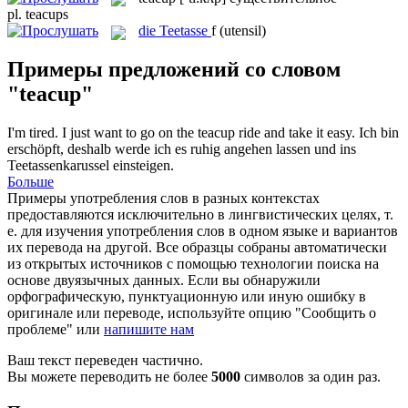
pl.
teacups
die
Teetasse
f
(utensil)
Примеры предложений со словом
"teacup"
I'm tired. I just want to go on the
teacup
ride and take it easy.
Ich bin
erschöpft, deshalb werde ich es ruhig angehen lassen und ins
Teetassenkarussel einsteigen.
Больше
Примеры употребления слов в разных контекстах
предоставляются исключительно в лингвистических целях, т.
е. для изучения употребления слов в одном языке и вариантов
их перевода на другой. Все образцы собраны автоматически
из открытых источников с помощью технологии поиска на
основе двуязычных данных. Если вы обнаружили
орфографическую, пунктуационную или иную ошибку в
оригинале или переводе, используйте опцию "Сообщить о
проблеме" или
напишите нам
Ваш текст переведен частично.
Вы можете переводить не более
5000
символов за один раз.