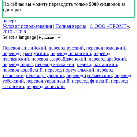
Но сейчас вы можете переводить только
5000
символов за
один раз.
наверх
Условия использования
|
Полная версия
|
© ООО «ПРОМТ»,
2010 - 2026
Select a language
Перевод английский
,
перевод русский
,
перевод немецкий
,
перевод французский
,
перевод испанский
,
перевод
итальянский
,
перевод азербайджанский
,
перевод арабский
,
перевод иврит
,
перевод казахский
,
перевод китайский
,
перевод корейский
,
перевод португальский
,
перевод
татарский
,
перевод турецкий
,
перевод туркменский
,
перевод
узбекский
,
перевод украинский
,
перевод финский
,
перевод
эстонский
,
перевод японский
Возможности
Перевод текста
Примеры употребления
Склонение и спряжение
Наш блог