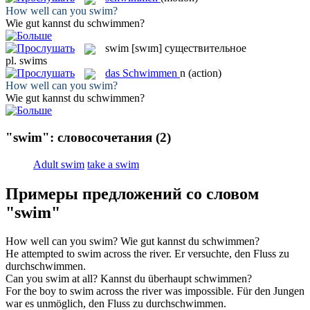
How well can you
swim
?
Wie gut kannst du
schwimmen
?
swim
[swɪm]
существительное
pl.
swims
das
Schwimmen
n
(action)
How well can you
swim
?
Wie gut kannst du
schwimmen
?
"swim": словосочетания
(2)
Adult swim
take a swim
Примеры предложений со словом
"swim"
How well can you
swim
?
Wie gut kannst du
schwimmen
?
He attempted to
swim
across the river.
Er versuchte, den Fluss zu
durchschwimmen
.
Can you
swim
at all?
Kannst du überhaupt
schwimmen
?
For the boy to
swim
across the river was impossible.
Für den Jungen
war es unmöglich, den Fluss zu
durchschwimmen
.