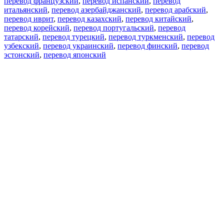
перевод французский
,
перевод испанский
,
перевод
итальянский
,
перевод азербайджанский
,
перевод арабский
,
перевод иврит
,
перевод казахский
,
перевод китайский
,
перевод корейский
,
перевод португальский
,
перевод
татарский
,
перевод турецкий
,
перевод туркменский
,
перевод
узбекский
,
перевод украинский
,
перевод финский
,
перевод
эстонский
,
перевод японский
Возможности
Перевод текста
Примеры употребления
Склонение и спряжение
Наш блог
Бесплатные приложения
PROMT.One для iOS
PROMT.One для Android
Предложения
Для разработчиков