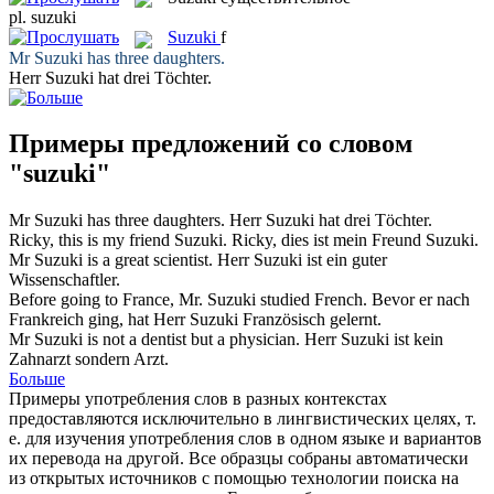
pl.
suzuki
Suzuki
f
Mr
Suzuki
has three daughters.
Herr
Suzuki
hat drei Töchter.
Примеры предложений со словом
"suzuki"
Mr
Suzuki
has three daughters.
Herr
Suzuki
hat drei Töchter.
Ricky, this is my friend
Suzuki
.
Ricky, dies ist mein Freund
Suzuki
.
Mr
Suzuki
is a great scientist.
Herr
Suzuki
ist ein guter
Wissenschaftler.
Before going to France, Mr.
Suzuki
studied French.
Bevor er nach
Frankreich ging, hat Herr
Suzuki
Französisch gelernt.
Mr
Suzuki
is not a dentist but a physician.
Herr
Suzuki
ist kein
Zahnarzt sondern Arzt.
Больше
Примеры употребления слов в разных контекстах
предоставляются исключительно в лингвистических целях, т.
е. для изучения употребления слов в одном языке и вариантов
их перевода на другой. Все образцы собраны автоматически
из открытых источников с помощью технологии поиска на