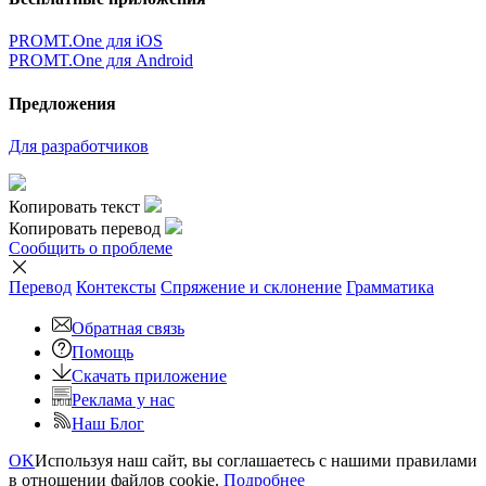
×
Очень жаль,
Но сейчас вы можете переводить только
5000
символов за
один раз.
наверх
Условия использования
|
Полная версия
|
© ООО «ПРОМТ»,
2010 - 2026
Select a language
Перевод английский
,
перевод русский
,
перевод немецкий
,
перевод французский
,
перевод испанский
,
перевод
итальянский
,
перевод азербайджанский
,
перевод арабский
,
перевод иврит
,
перевод казахский
,
перевод китайский
,
перевод корейский
,
перевод португальский
,
перевод
татарский
,
перевод турецкий
,
перевод туркменский
,
перевод
узбекский
,
перевод украинский
,
перевод финский
,
перевод
эстонский
,
перевод японский