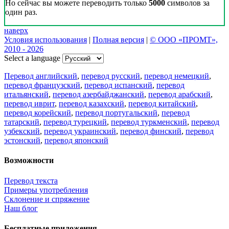
Наш Блог
Цифровая эволюция перевода: как вузам бесплатно получить
CAT-систему PROMT Translation Factory
18 февраля 2026 года прошел очередной вебинар,
посвященный Академической программе компании PROMT
для представителей высших учебных заведений. Вебинар
провела Наталья Железняк, руководитель лингвистич
01.03.2026
Поделиться переводом
×
идет загрузка...
Прямая ссылка на перевод: