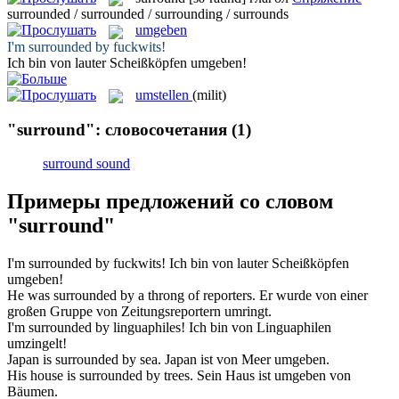
surrounded / surrounded / surrounding / surrounds
umgeben
I'm
surrounded
by fuckwits!
Ich bin von lauter Scheißköpfen
umgeben
!
umstellen
(milit)
"surround": словосочетания
(1)
surround sound
Примеры предложений со словом
"surround"
I'm
surrounded
by fuckwits!
Ich bin von lauter Scheißköpfen
umgeben
!
He was
surrounded
by a throng of reporters.
Er wurde von einer
großen Gruppe von Zeitungsreportern
umringt
.
I'm
surrounded
by linguaphiles!
Ich bin von Linguaphilen
umzingelt
!
Japan is
surrounded
by sea.
Japan ist von Meer
umgeben
.
His house is
surrounded
by trees.
Sein Haus ist
umgeben
von
Bäumen.