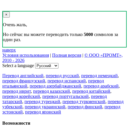
×
Очень жаль,
Но сейчас вы можете переводить только
5000
символов за
один раз.
наверх
Условия использования
|
Полная версия
|
© ООО «ПРОМТ»,
2010 - 2026
Select a language
Перевод английский
,
перевод русский
,
перевод немецкий
,
перевод французский
,
перевод испанский
,
перевод
итальянский
,
перевод азербайджанский
,
перевод арабский
,
перевод иврит
,
перевод казахский
,
перевод китайский
,
перевод корейский
,
перевод португальский
,
перевод
татарский
,
перевод турецкий
,
перевод туркменский
,
перевод
узбекский
,
перевод украинский
,
перевод финский
,
перевод
эстонский
,
перевод японский
Возможности