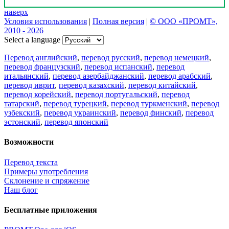
наверх
Условия использования
|
Полная версия
|
© ООО «ПРОМТ»,
2010 - 2026
Select a language
Перевод английский
,
перевод русский
,
перевод немецкий
,
перевод французский
,
перевод испанский
,
перевод
итальянский
,
перевод азербайджанский
,
перевод арабский
,
перевод иврит
,
перевод казахский
,
перевод китайский
,
перевод корейский
,
перевод португальский
,
перевод
татарский
,
перевод турецкий
,
перевод туркменский
,
перевод
узбекский
,
перевод украинский
,
перевод финский
,
перевод
эстонский
,
перевод японский
Возможности
Перевод текста
Примеры употребления
Склонение и спряжение
Наш блог
Бесплатные приложения