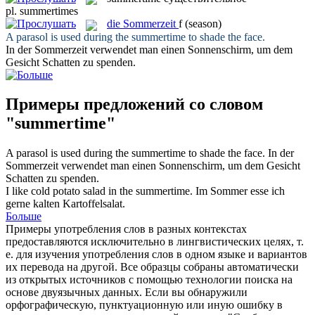
pl.
summertimes
die
Sommerzeit
f
(season)
A parasol is used during the
summertime
to shade the face.
In der
Sommerzeit
verwendet man einen Sonnenschirm, um dem
Gesicht Schatten zu spenden.
Примеры предложений со словом
"summertime"
A parasol is used during the
summertime
to shade the face.
In der
Sommerzeit
verwendet man einen Sonnenschirm, um dem Gesicht
Schatten zu spenden.
I like cold potato salad in the
summertime
.
Im Sommer esse ich
gerne kalten Kartoffelsalat.
Больше
Примеры употребления слов в разных контекстах
предоставляются исключительно в лингвистических целях, т.
е. для изучения употребления слов в одном языке и вариантов
их перевода на другой. Все образцы собраны автоматически
из открытых источников с помощью технологии поиска на
основе двуязычных данных. Если вы обнаружили
орфографическую, пунктуационную или иную ошибку в