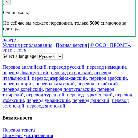
×
Очень жаль,
Но сейчас вы можете переводить только
5000
символов за
один раз.
наверх
Условия использования
|
Полная версия
|
© ООО «ПРОМТ»,
2010 - 2026
Select a language
Перевод английский
,
перевод русский
,
перевод немецкий
,
перевод французский
,
перевод испанский
,
перевод
итальянский
,
перевод азербайджанский
,
перевод арабский
,
перевод иврит
,
перевод казахский
,
перевод китайский
,
перевод корейский
,
перевод португальский
,
перевод
татарский
,
перевод турецкий
,
перевод туркменский
,
перевод
узбекский
,
перевод украинский
,
перевод финский
,
перевод
эстонский
,
перевод японский
Возможности
Перевод текста
Примеры употребления