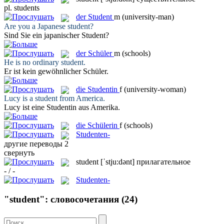
pl.
students
der
Student
m
(university-man)
Are you a Japanese
student
?
Sind Sie ein japanischer
Student
?
der
Schüler
m
(schools)
He is no ordinary
student
.
Er ist kein gewöhnlicher
Schüler
.
die
Studentin
f
(university-woman)
Lucy is a
student
from America.
Lucy ist eine
Studentin
aus Amerika.
die
Schülerin
f
(schools)
Studenten-
другие переводы
2
свернуть
student
[ˈstju:dənt]
прилагательное
- / -
Studenten-
"student": словосочетания
(24)