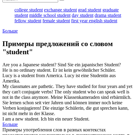
college student
exchange student
grad student
graduate
student
middle school student
day student
drama student
fellow student
female student
first year english student
Больше
Примеры предложений со словом
"student"
Are you a Japanese
student
?
Sind Sie ein japanischer
Student
?
He is no ordinary
student
.
Er ist kein gewöhnlicher
Schüler
.
Lucy is a
student
from America.
Lucy ist eine
Studentin
aus
Amerika.
My classmates are pathetic. They have studied for four years and yet
they can't conjugate verbs! The only
student
who can speak well is
not in the class anymore.
Meine Klassenkameraden sind erbärmlich.
Sie lernen schon seit vier Jahren und können immer noch keine
Verben konjugieren! Die einzige
Schülerin
, die gut sprechen kann,
ist nicht mehr in der Klasse.
I am a new
student
.
Ich bin ein neuer
Student
.
Больше
Примеры употребления слов в разных контекстах