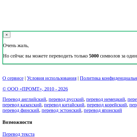
×
Очень жаль,
Но сейчас вы можете переводить только
5000
символов за один 
О сервисе
|
Условия использования
|
Политика конфиденциальн
© ООО «ПРОМТ», 2010 - 2026
Перевод английский
,
перевод русский
,
перевод немецкий
,
пер
перевод казахский
,
перевод китайский
,
перевод корейский
,
пер
перевод финский
,
перевод эстонский
,
перевод японский
Возможности
Перевод текста