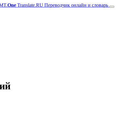
MT.
One
Translate.RU Переводчик онлайн и словарь
кий