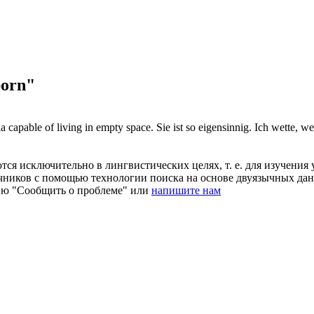
born"
ria capable of living in empty space.
Sie ist so eigensinnig. Ich wette, 
ся исключительно в лингвистических целях, т. е. для изучения 
очников с помощью технологии поиска на основе двуязычных д
ию "Сообщить о проблеме" или
напишите нам