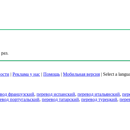
раз.
ости
|
Реклама у нас
|
Помощь
|
Мобильная версия
|
Select a langu
евод французский
,
перевод испанский
,
перевод итальянский
,
пер
евод португальский
,
перевод татарский
,
перевод турецкий
,
пере