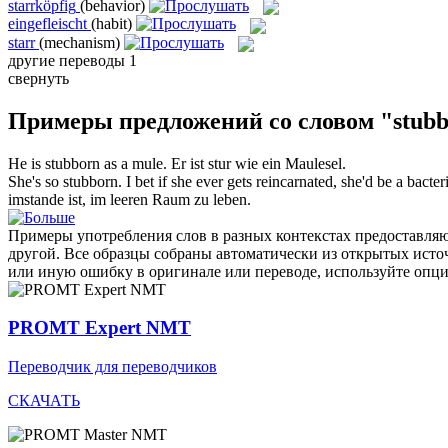
starrköpfig
(behavior)
eingefleischt
(habit)
starr
(mechanism)
другие переводы
1
свернуть
Примеры предложений со словом "stub
He is
stubborn
as a mule.
Er ist stur wie ein Maulesel.
She's so
stubborn
. I bet if she ever gets reincarnated, she'd be a bacte
imstande ist, im leeren Raum zu leben.
Примеры употребления слов в разных контекстах предоставляют
другой. Все образцы собраны автоматически из открытых ист
или иную ошибку в оригинале или переводе, используйте опц
PROMT Expert NMT
Переводчик для переводчиков
СКАЧАТЬ