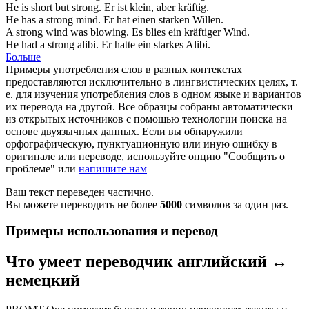
He is short but
strong
.
Er ist klein, aber
kräftig
.
He has a
strong
mind.
Er hat einen
starken
Willen.
A
strong
wind was blowing.
Es blies ein
kräftiger
Wind.
He had a
strong
alibi.
Er hatte ein
starkes
Alibi.
Больше
Примеры употребления слов в разных контекстах
предоставляются исключительно в лингвистических целях, т.
е. для изучения употребления слов в одном языке и вариантов
их перевода на другой. Все образцы собраны автоматически
из открытых источников с помощью технологии поиска на
основе двуязычных данных. Если вы обнаружили
орфографическую, пунктуационную или иную ошибку в
оригинале или переводе, используйте опцию "Сообщить о
проблеме" или
напишите нам
Ваш текст переведен частично.
Вы можете переводить не более
5000
символов за один раз.
Примеры использования и перевод
Что умеет переводчик английский ↔
немецкий