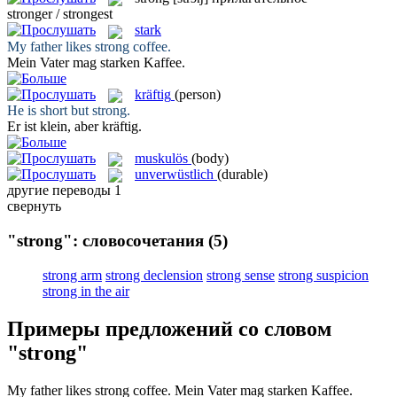
stronger / strongest
stark
My father likes
strong
coffee.
Mein Vater mag
starken
Kaffee.
kräftig
(person)
He is short but
strong
.
Er ist klein, aber
kräftig
.
muskulös
(body)
unverwüstlich
(durable)
другие переводы
1
свернуть
"strong": словосочетания
(5)
strong arm
strong declension
strong sense
strong suspicion
strong in the air
Примеры предложений со словом
"strong"
My father likes
strong
coffee.
Mein Vater mag
starken
Kaffee.