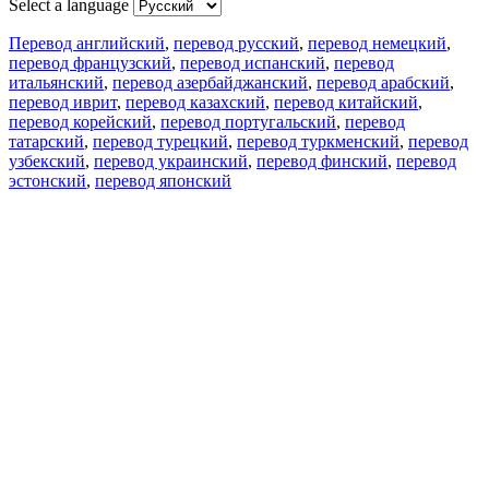
Select a language
Перевод английский
,
перевод русский
,
перевод немецкий
,
перевод французский
,
перевод испанский
,
перевод
итальянский
,
перевод азербайджанский
,
перевод арабский
,
перевод иврит
,
перевод казахский
,
перевод китайский
,
перевод корейский
,
перевод португальский
,
перевод
татарский
,
перевод турецкий
,
перевод туркменский
,
перевод
узбекский
,
перевод украинский
,
перевод финский
,
перевод
эстонский
,
перевод японский
Возможности
Перевод текста
Примеры употребления
Склонение и спряжение
Наш блог
Бесплатные приложения
PROMT.One для iOS
PROMT.One для Android
Предложения