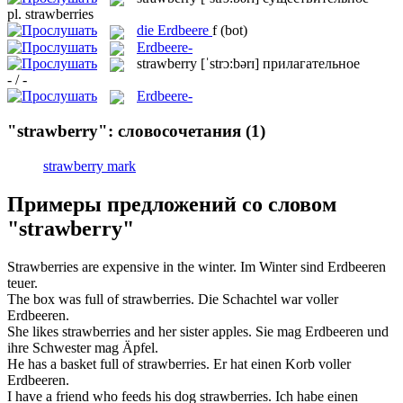
pl.
strawberries
die
Erdbeere
f
(bot)
Erdbeere-
strawberry
[ˈstrɔ:bərɪ]
прилагательное
- / -
Erdbeere-
"strawberry": словосочетания
(1)
strawberry mark
Примеры предложений со словом
"strawberry"
Strawberries
are expensive in the winter.
Im Winter sind
Erdbeeren
teuer.
The box was full of
strawberries
.
Die Schachtel war voller
Erdbeeren
.
She likes
strawberries
and her sister apples.
Sie mag
Erdbeeren
und
ihre Schwester mag Äpfel.
He has a basket full of
strawberries
.
Er hat einen Korb voller
Erdbeeren
.
I have a friend who feeds his dog
strawberries
.
Ich habe einen