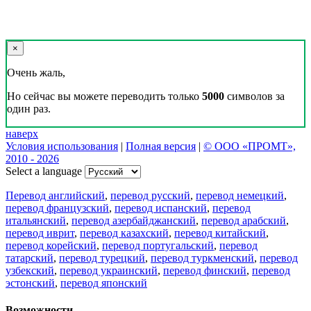
×
Очень жаль,
Но сейчас вы можете переводить только
5000
символов за
один раз.
наверх
Условия использования
|
Полная версия
|
© ООО «ПРОМТ»,
2010 - 2026
Select a language
Перевод английский
,
перевод русский
,
перевод немецкий
,
перевод французский
,
перевод испанский
,
перевод
итальянский
,
перевод азербайджанский
,
перевод арабский
,
перевод иврит
,
перевод казахский
,
перевод китайский
,
перевод корейский
,
перевод португальский
,
перевод
татарский
,
перевод турецкий
,
перевод туркменский
,
перевод
узбекский
,
перевод украинский
,
перевод финский
,
перевод
эстонский
,
перевод японский
Возможности