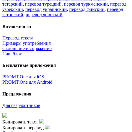
татарский
,
перевод турецкий
,
перевод туркменский
,
перевод
узбекский
,
перевод украинский
,
перевод финский
,
перевод
эстонский
,
перевод японский
Возможности
Перевод текста
Примеры употребления
Склонение и спряжение
Наш блог
Бесплатные приложения
PROMT.One для iOS
PROMT.One для Android
Предложения
Для разработчиков
Копировать текст
Копировать перевод