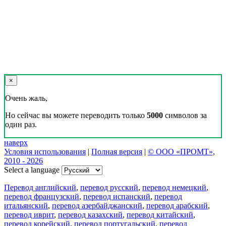
×
Очень жаль,
Но сейчас вы можете переводить только
5000
символов за
один раз.
наверх
Условия использования
|
Полная версия
|
© ООО «ПРОМТ»,
2010 - 2026
Select a language
Перевод английский
,
перевод русский
,
перевод немецкий
,
перевод французский
,
перевод испанский
,
перевод
итальянский
,
перевод азербайджанский
,
перевод арабский
,
перевод иврит
,
перевод казахский
,
перевод китайский
,
перевод корейский
,
перевод португальский
,
перевод