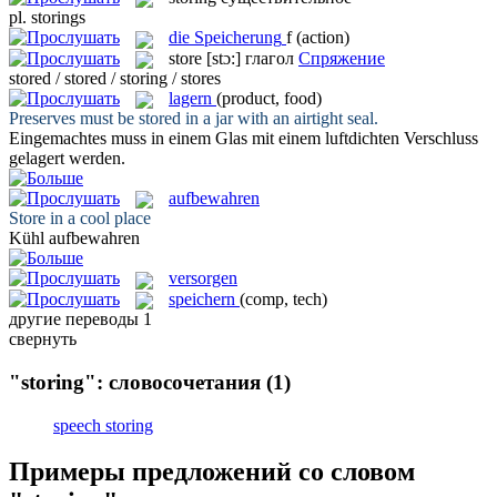
pl.
storings
die
Speicherung
f
(action)
store
[stɔ:]
глагол
Спряжение
stored / stored / storing / stores
lagern
(product, food)
Preserves must be
stored
in a jar with an airtight seal.
Eingemachtes muss in einem Glas mit einem luftdichten Verschluss
gelagert
werden.
aufbewahren
Store
in a cool place
Kühl
aufbewahren
versorgen
speichern
(comp, tech)
другие переводы
1
свернуть
"storing": словосочетания
(1)
speech storing
Примеры предложений со словом