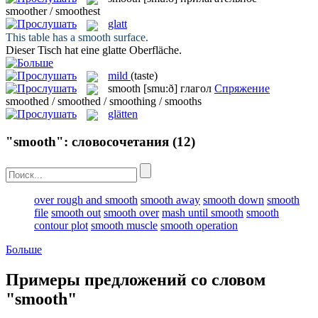
smoother / smoothest
glatt
This table has a
smooth
surface.
Dieser Tisch hat eine
glatte
Oberfläche.
mild
(taste)
smooth
[smu:ð]
глагол
Спряжение
smoothed / smoothed / smoothing / smooths
glätten
"smooth": словосочетания
(12)
over rough and smooth
smooth away
smooth down
smooth
file
smooth out
smooth over
mash until smooth
smooth
contour plot
smooth muscle
smooth operation
Больше
Примеры предложений со словом
"smooth"