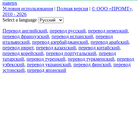
наверх
Условия использования
|
Полная версия
|
© ООО «ПРОМТ»,
2010 - 2026
Select a language
Перевод английский
,
перевод русский
,
перевод немецкий
,
перевод французский
,
перевод испанский
,
перевод
итальянский
,
перевод азербайджанский
,
перевод арабский
,
перевод иврит
,
перевод казахский
,
перевод китайский
,
перевод корейский
,
перевод португальский
,
перевод
татарский
,
перевод турецкий
,
перевод туркменский
,
перевод
узбекский
,
перевод украинский
,
перевод финский
,
перевод
эстонский
,
перевод японский
Возможности
Перевод текста
Примеры употребления
Склонение и спряжение
Наш блог
Бесплатные приложения
PROMT.One для iOS