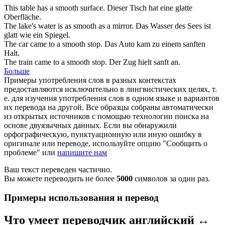
This table has a
smooth
surface.
Dieser Tisch hat eine
glatte
Oberfläche.
The lake's water is as
smooth
as a mirror.
Das Wasser des Sees ist
glatt
wie ein Spiegel.
The car came to a
smooth
stop.
Das Auto kam zu einem sanften
Halt.
The train came to a
smooth
stop.
Der Zug hielt sanft an.
Больше
Примеры употребления слов в разных контекстах
предоставляются исключительно в лингвистических целях, т.
е. для изучения употребления слов в одном языке и вариантов
их перевода на другой. Все образцы собраны автоматически
из открытых источников с помощью технологии поиска на
основе двуязычных данных. Если вы обнаружили
орфографическую, пунктуационную или иную ошибку в
оригинале или переводе, используйте опцию "Сообщить о
проблеме" или
напишите нам
Ваш текст переведен частично.
Вы можете переводить не более
5000
символов за один раз.
Примеры использования и перевод
Что умеет переводчик английский ↔