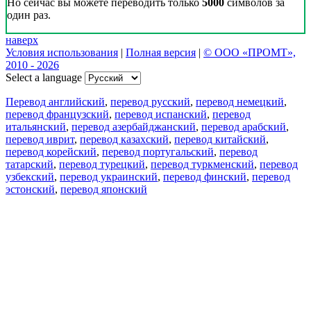
Но сейчас вы можете переводить только
5000
символов за
один раз.
наверх
Условия использования
|
Полная версия
|
© ООО «ПРОМТ»,
2010 - 2026
Select a language
Перевод английский
,
перевод русский
,
перевод немецкий
,
перевод французский
,
перевод испанский
,
перевод
итальянский
,
перевод азербайджанский
,
перевод арабский
,
перевод иврит
,
перевод казахский
,
перевод китайский
,
перевод корейский
,
перевод португальский
,
перевод
татарский
,
перевод турецкий
,
перевод туркменский
,
перевод
узбекский
,
перевод украинский
,
перевод финский
,
перевод
эстонский
,
перевод японский
Возможности
Перевод текста
Примеры употребления
Склонение и спряжение
Наш блог
Бесплатные приложения