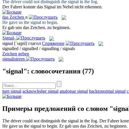
The driver could not distinguish the
signal
in the fog.
Der Fahrer konnte das
Signal
im Nebel nicht erkennen.
das
Zeichen
n
He gave us the
signal
to begin.
Er gab uns das
Zeichen
, zu beginnen.
Signal-
signal
[ˈsɪɡnl]
глагол
Спряжение
signalled / signalled / signalling / signals
Zeichen geben
signalisieren
"signal": словосочетания
(77)
turn signal
acknowledge signal
analogue signal
backtonormal signal
c
Примеры предложений со словом "signa
The driver could not distinguish the
signal
in the fog.
Der Fahrer kon
He gave us the
signal
to begin.
Er gab uns das
Zeichen
, zu beginnen.