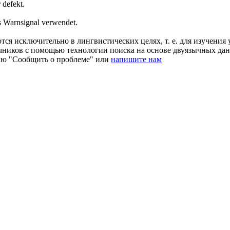
 defekt.
ls Warnsignal verwendet.
ся исключительно в лингвистических целях, т. е. для изучения 
очников с помощью технологии поиска на основе двуязычных д
ию "Сообщить о проблеме" или
напишите нам