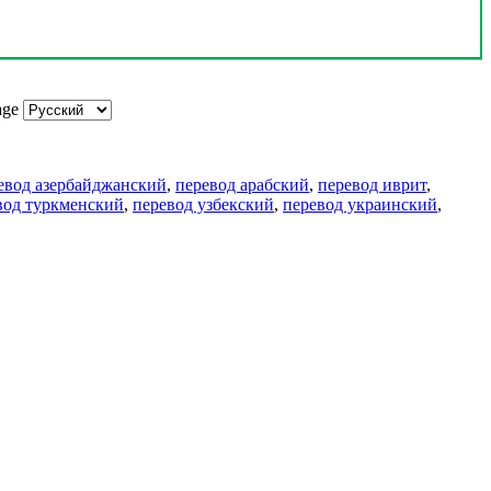
age
евод азербайджанский
,
перевод арабский
,
перевод иврит
,
вод туркменский
,
перевод узбекский
,
перевод украинский
,