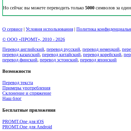
Но сейчас вы можете переводить только
5000
символов за один 
О сервисе
|
Условия использования
|
Политика конфиденциальн
© ООО «ПРОМТ», 2010 - 2026
Перевод английский
,
перевод русский
,
перевод немецкий
,
пер
перевод казахский
,
перевод китайский
,
перевод корейский
,
пер
перевод финский
,
перевод эстонский
,
перевод японский
Возможности
Перевод текста
Примеры употребления
Склонение и спряжение
Наш блог
Бесплатные приложения
PROMT.One для iOS
PROMT.One для Android