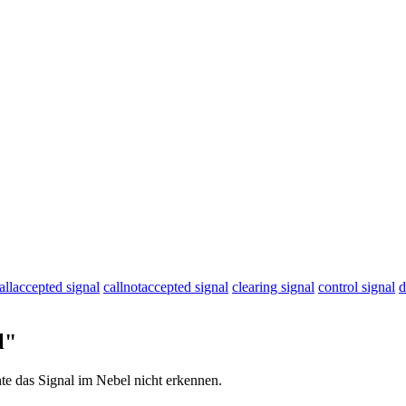
allaccepted signal
callnotaccepted signal
clearing signal
control signal
d
l"
nte das
Signal
im Nebel nicht erkennen.