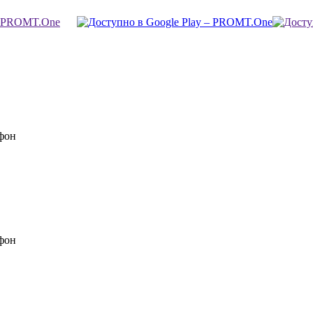
фон
фон