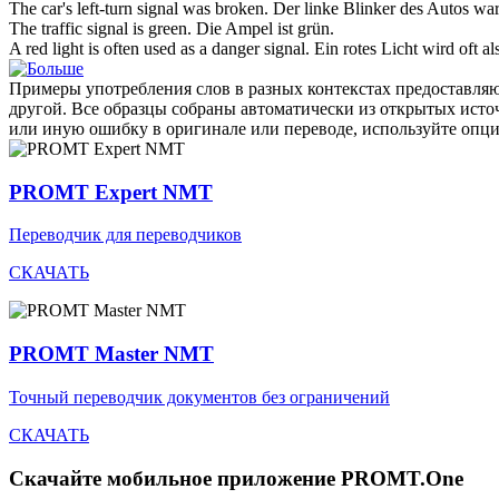
The car's left-
turn signal
was broken.
Der linke
Blinker
des Autos war
The traffic
signal
is green.
Die Ampel ist grün.
A red light is often used as a danger
signal
.
Ein rotes Licht wird oft a
Примеры употребления слов в разных контекстах предоставляют
другой. Все образцы собраны автоматически из открытых ист
или иную ошибку в оригинале или переводе, используйте опц
PROMT Expert NMT
Переводчик для переводчиков
СКАЧАТЬ
PROMT Master NMT
Точный переводчик документов без ограничений
СКАЧАТЬ
Скачайте мобильное приложение PROMT.One