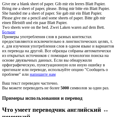
Give me a blank
sheet
of paper.
Gib mir ein leeres
Blatt
Papier.
Bring me a
sheet
of paper, please.
Bring mir bitte ein
Blatt
Papier.
She handed me a
sheet
of paper.
Sie gab mir ein
Blatt
Papier.
Please give me a pencil and some
sheets
of paper.
Bitte gib mir
einen Bleistift und ein paar
Blatt
Papier.
Two
sheets
were on the bed.
Zwei
Laken
waren auf dem Bett.
Больше
Примеры употребления слов в разных контекстах
предоставляются исключительно в лингвистических целях, т.
е. для изучения употребления слов в одном языке и вариантов
их перевода на другой. Все образцы собраны автоматически
из открытых источников с помощью технологии поиска на
основе двуязычных данных. Если вы обнаружили
орфографическую, пунктуационную или иную ошибку в
оригинале или переводе, используйте опцию "Сообщить о
проблеме" или
напишите нам
Ваш текст переведен частично.
Вы можете переводить не более
5000
символов за один раз.
Примеры использования и перевод
Что умеет переводчик английский ↔
немецкий