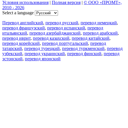
Условия использования
|
Полная версия
|
© ООО «ПРОМТ»,
2010 - 2026
Select a language
Перевод английский
,
перевод русский
,
перевод немецкий
,
перевод французский
,
перевод испанский
,
перевод
итальянский
,
перевод азербайджанский
,
перевод арабский
,
перевод иврит
,
перевод казахский
,
перевод китайский
,
перевод корейский
,
перевод португальский
,
перевод
татарский
,
перевод турецкий
,
перевод туркменский
,
перевод
узбекский
,
перевод украинский
,
перевод финский
,
перевод
эстонский
,
перевод японский
Возможности
Перевод текста
Примеры употребления
Склонение и спряжение
Наш блог
Бесплатные приложения
PROMT.One для iOS
PROMT.One для Android