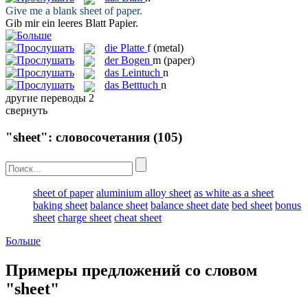
Give me a blank
sheet
of paper.
Gib mir ein leeres
Blatt
Papier.
die
Platte
f
(metal)
der
Bogen
m
(paper)
das
Leintuch
n
das
Betttuch
n
другие переводы
2
свернуть
"sheet": словосочетания
(105)
sheet of paper
aluminium alloy sheet
as white as a sheet
baking sheet
balance sheet
balance sheet date
bed sheet
bonus
sheet
charge sheet
cheat sheet
Больше
Примеры предложений со словом
"sheet"