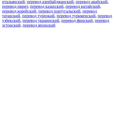
итальянский
,
перевод азербайджанский
,
перевод арабский
,
перевод иврит
,
перевод казахский
,
перевод китайский
,
перевод корейский
,
перевод португальский
,
перевод
татарский
,
перевод турецкий
,
перевод туркменский
,
перевод
узбекский
,
перевод украинский
,
перевод финский
,
перевод
эстонский
,
перевод японский
Возможности
Перевод текста
Примеры употребления
Склонение и спряжение
Наш блог
Бесплатные приложения
PROMT.One для iOS
PROMT.One для Android
Предложения
Для разработчиков