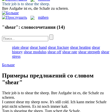
Their job is to
shear
the sheep.
Ihre Aufgabe ist es, die Schafe zu
scheren
.
mähen
"shear": словосочетания
(14)
plate shear
shear band
shear fracture
shear heating
shear
history
shear modulus
shear off
shear rate
shear strength
shear
stress
Больше
Примеры предложений со словом
"shear"
Their job is to
shear
the sheep.
Ihre Aufgabe ist es, die Schafe zu
scheren
.
I cannot
shear
my sheep now. It's still cold.
Ich kann meine Schafe
jetzt nicht
scheren
. Es ist noch immer kalt.
Tom is
shearing
the sheep.
Tom
schert
die Schafe.