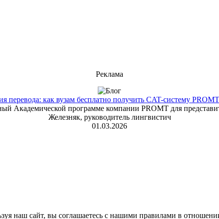
Реклама
 перевода: как вузам бесплатно получить CAT-систему PROMT T
енный Академической программе компании PROMT для представит
Железняк, руководитель лингвистич
01.03.2026
зуя наш сайт, вы соглашаетесь с нашими правилами в отношени