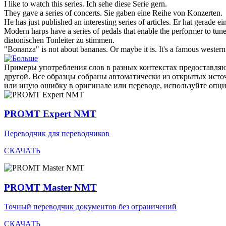
I like to watch this
series
.
Ich sehe diese
Serie
gern.
They gave a
series
of concerts.
Sie gaben eine
Reihe
von Konzerten.
He has just published an interesting
series
of articles.
Er hat gerade ei
Modern harps have a
series
of pedals that enable the performer to tune
diatonischen Tonleiter zu stimmen.
"Bonanza" is not about bananas. Or maybe it is. It's a famous wester
Примеры употребления слов в разных контекстах предоставляют
другой. Все образцы собраны автоматически из открытых ист
или иную ошибку в оригинале или переводе, используйте опц
PROMT Expert NMT
Переводчик для переводчиков
СКАЧАТЬ
PROMT Master NMT
Точный переводчик документов без ограничений
СКАЧАТЬ