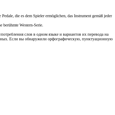
e
Pedale, die es dem Spieler ermöglichen, das Instrument gemäß jeder
ine berühmte Western-
Serie
.
употребления слов в одном языке и вариантов их перевода на
анных. Если вы обнаружили орфографическую, пунктуационную