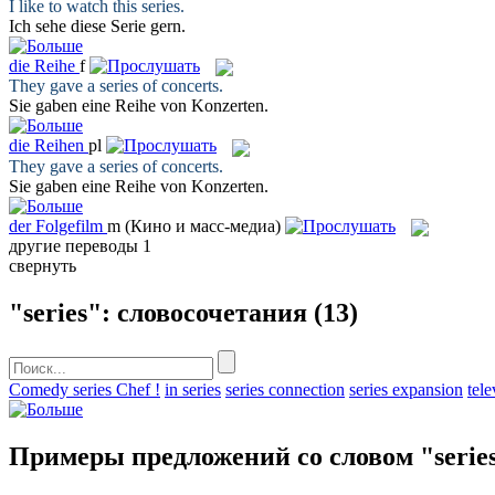
I like to watch this
series
.
Ich sehe diese
Serie
gern.
die
Reihe
f
They gave a
series
of concerts.
Sie gaben eine
Reihe
von Konzerten.
die
Reihen
pl
They gave a
series
of concerts.
Sie gaben eine
Reihe
von Konzerten.
der
Folgefilm
m
(Кино и масс-медиа)
другие переводы
1
свернуть
"series": словосочетания
(13)
Comedy series Chef !
in series
series connection
series expansion
tele
Примеры предложений со словом "serie