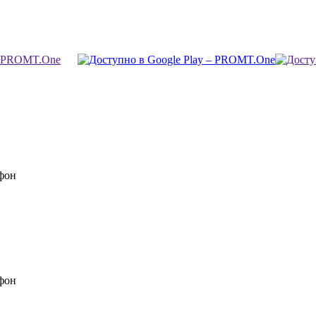
фон
фон