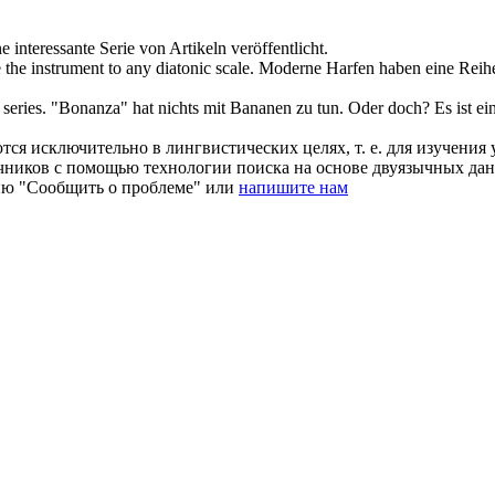
ne interessante
Serie
von Artikeln veröffentlicht.
 the instrument to any diatonic scale.
Moderne Harfen haben eine
Reih
n
series
.
"Bonanza" hat nichts mit Bananen zu tun. Oder doch? Es ist e
ся исключительно в лингвистических целях, т. е. для изучения 
очников с помощью технологии поиска на основе двуязычных д
ию "Сообщить о проблеме" или
напишите нам