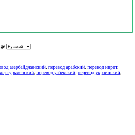
age
евод азербайджанский
,
перевод арабский
,
перевод иврит
,
вод туркменский
,
перевод узбекский
,
перевод украинский
,