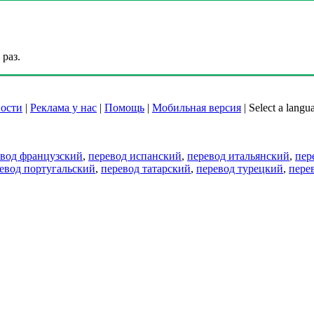
раз.
ости
|
Реклама у нас
|
Помощь
|
Мобильная версия
|
Select a langu
евод французский
,
перевод испанский
,
перевод итальянский
,
пер
евод португальский
,
перевод татарский
,
перевод турецкий
,
пере