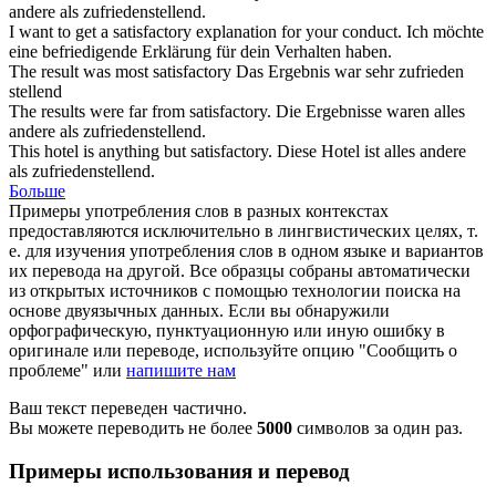
andere als
zufriedenstellend
.
I want to get a
satisfactory
explanation for your conduct.
Ich möchte
eine
befriedigende
Erklärung für dein Verhalten haben.
The result was most
satisfactory
Das Ergebnis war sehr
zufrieden
stellend
The results were far from
satisfactory
.
Die Ergebnisse waren alles
andere als
zufriedenstellend
.
This hotel is anything but
satisfactory
.
Diese Hotel ist alles andere
als
zufriedenstellend
.
Больше
Примеры употребления слов в разных контекстах
предоставляются исключительно в лингвистических целях, т.
е. для изучения употребления слов в одном языке и вариантов
их перевода на другой. Все образцы собраны автоматически
из открытых источников с помощью технологии поиска на
основе двуязычных данных. Если вы обнаружили
орфографическую, пунктуационную или иную ошибку в
оригинале или переводе, используйте опцию "Сообщить о
проблеме" или
напишите нам
Ваш текст переведен частично.
Вы можете переводить не более
5000
символов за один раз.
Примеры использования и перевод