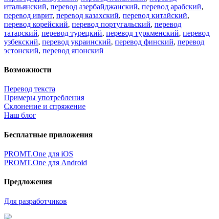
итальянский
,
перевод азербайджанский
,
перевод арабский
,
перевод иврит
,
перевод казахский
,
перевод китайский
,
перевод корейский
,
перевод португальский
,
перевод
татарский
,
перевод турецкий
,
перевод туркменский
,
перевод
узбекский
,
перевод украинский
,
перевод финский
,
перевод
эстонский
,
перевод японский
Возможности
Перевод текста
Примеры употребления
Склонение и спряжение
Наш блог
Бесплатные приложения
PROMT.One для iOS
PROMT.One для Android
Предложения
Для разработчиков