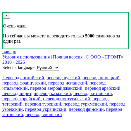
×
Очень жаль,
Но сейчас вы можете переводить только
5000
символов за
один раз.
наверх
Условия использования
|
Полная версия
|
© ООО «ПРОМТ»,
2010 - 2026
Select a language
Перевод английский
,
перевод русский
,
перевод немецкий
,
перевод французский
,
перевод испанский
,
перевод
итальянский
,
перевод азербайджанский
,
перевод арабский
,
перевод иврит
,
перевод казахский
,
перевод китайский
,
перевод корейский
,
перевод португальский
,
перевод
татарский
,
перевод турецкий
,
перевод туркменский
,
перевод
узбекский
,
перевод украинский
,
перевод финский
,
перевод
эстонский
,
перевод японский
Возможности