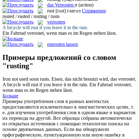
das
Verrosten
n
(action)
rust
[rʌst]
глагол
Спряжение
rusted / rusted / rusting / rusts
verrosten
A bicycle will
rust
if you leave it in the rain.
Ein Fahrrad
verrostet
, wenn man es im Regen stehen lässt.
einrosten lassen
Примеры предложений со словом
"rusting"
Iron not used soon
rusts
.
Eisen, das nicht benutzt wird, das
verrostet
.
A bicycle will
rust
if you leave it in the rain.
Ein Fahrrad
verrostet
,
wenn man es im Regen stehen lässt.
Больше
Примеры употребления слов в разных контекстах
предоставляются исключительно в лингвистических целях, т.
е. для изучения употребления слов в одном языке и вариантов
их перевода на другой. Все образцы собраны автоматически
из открытых источников с помощью технологии поиска на
основе двуязычных данных. Если вы обнаружили
орфографическую, пунктуационную или иную ошибку в