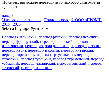
Но сейчас вы можете переводить только
5000
символов за
один раз.
наверх
Условия использования
|
Полная версия
|
© ООО «ПРОМТ»,
2010 - 2026
Select a language
Перевод английский
,
перевод русский
,
перевод немецкий
,
перевод французский
,
перевод испанский
,
перевод
итальянский
,
перевод азербайджанский
,
перевод арабский
,
перевод иврит
,
перевод казахский
,
перевод китайский
,
перевод корейский
,
перевод португальский
,
перевод
татарский
,
перевод турецкий
,
перевод туркменский
,
перевод
узбекский
,
перевод украинский
,
перевод финский
,
перевод
эстонский
,
перевод японский
Возможности
Перевод текста
Примеры употребления
Склонение и спряжение
Наш блог