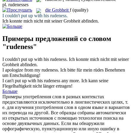
pl.
rudenesses
die
Grobheit
f
(quality)
I couldn't put up with his
rudeness
.
Ich konnte mich nicht mit seiner
Grobheit
abfinden.
Примеры предложений со словом
"rudeness"
I couldn't put up with his
rudeness
.
Ich konnte mich nicht mit seiner
Grobheit
abfinden.
I apologize from my
rudeness
.
Ich bitte für mein rüdes Benehmen
um Entschuldigung!
I can't put up with his
rudeness
any more.
Ich kann seine
Flegelhaftigkeit nicht länger ertragen!
Больше
Примеры употребления слов в разных контекстах
предоставляются исключительно в лингвистических целях, т.
е. для изучения употребления слов в одном языке и вариантов
их перевода на другой. Все образцы собраны автоматически
из открытых источников с помощью технологии поиска на
основе двуязычных данных. Если вы обнаружили
орфографическую, пунктуационную или иную ошибку в