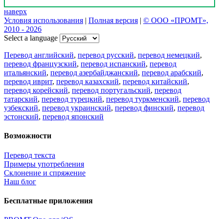
наверх
Условия использования
|
Полная версия
|
© ООО «ПРОМТ»,
2010 - 2026
Select a language
Перевод английский
,
перевод русский
,
перевод немецкий
,
перевод французский
,
перевод испанский
,
перевод
итальянский
,
перевод азербайджанский
,
перевод арабский
,
перевод иврит
,
перевод казахский
,
перевод китайский
,
перевод корейский
,
перевод португальский
,
перевод
татарский
,
перевод турецкий
,
перевод туркменский
,
перевод
узбекский
,
перевод украинский
,
перевод финский
,
перевод
эстонский
,
перевод японский
Возможности
Перевод текста
Примеры употребления
Склонение и спряжение
Наш блог
Бесплатные приложения