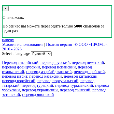
×
Очень жаль,
Но сейчас вы можете переводить только
5000
символов за
один раз.
наверх
Условия использования
|
Полная версия
|
© ООО «ПРОМТ»,
2010 - 2026
Select a language
Перевод английский
,
перевод русский
,
перевод немецкий
,
перевод французский
,
перевод испанский
,
перевод
итальянский
,
перевод азербайджанский
,
перевод арабский
,
перевод иврит
,
перевод казахский
,
перевод китайский
,
перевод корейский
,
перевод португальский
,
перевод
татарский
,
перевод турецкий
,
перевод туркменский
,
перевод
узбекский
,
перевод украинский
,
перевод финский
,
перевод
эстонский
,
перевод японский
Возможности