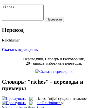
Перевод
Reichtümer
Скачать переводчик
Переводчик, Словарь и Разговорник,
20+ языков, избранные переводы.
Словарь: "riches" - переводы и
примеры
riches
[ˈrɪtʃɪz]
существительное
die
Reichtümer
pl
Wisdom is better than
riches
.