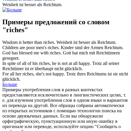
Weisheit ist besser als
Reichtum
.
Примеры предложений со словом
"riches"
Wisdom is better than
riches
.
Weisheit ist besser als
Reichtum
.
Children are poor men's
riches
.
Kinder sind der Armen
Reichtum
.
God has blessed me with
riches
.
Gott hat mich mit
Reichtümern
gesegnet.
In spite of all of his
riches
, he is not at all happy.
Trotz all seiner
Reichtümer
ist er überhaupt nicht glücklich.
For all her
riches
, she's not happy.
Trotz ihres Reichtums ist sie nicht
glücklich.
Больше
Примеры употребления слов в разных контекстах
предоставляются исключительно в лингвистических целях, т.
е. для изучения употребления слов в одном языке и вариантов
их перевода на другой. Все образцы собраны автоматически
из открытых источников с помощью технологии поиска на
основе двуязычных данных. Если вы обнаружили
орфографическую, пунктуационную или иную ошибку в
оригинале или переводе, используйте опцию "Сообщить о